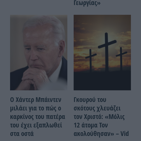
Γεωργίας»
Ο Χάντερ Μπάιντεν
Γκουρού του
μιλάει για το πώς ο
σκότους χλευάζει
καρκίνος του πατέρα
τον Χριστό: «Μόλις
του έχει εξαπλωθεί
12 άτομα Τον
στα οστά
ακολούθησαν» – Vid