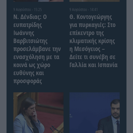
9 Αυγούστου - 15:25
9 Αυγούστου - 14:41
Ν. Δένδιας: Ο
Θ. Κοντογεώργης
ευπατρίδης
για πυρκαγιές: Στο
Ιωάννης
επίκεντρο της
Βαρβιτσιώτης
κλιματικής κρίσης
προσελάμβανε την
η Μεσόγειος –
ενασχόληση με τα
Δείτε τι συνέβη σε
κοινά ως χώρο
Γαλλία και Ισπανία
ευθύνης και
προσφοράς