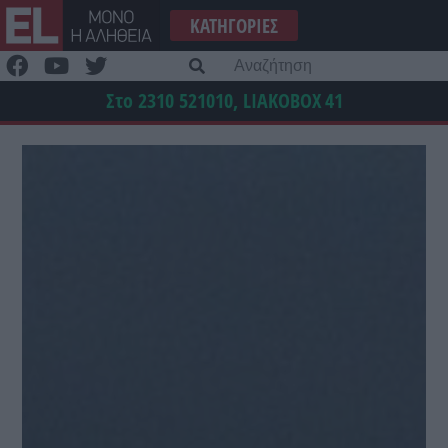
Μετάβαση
ΚΑΤΗΓΟΡΊΕΣ
στο
περιεχόμενο
Α
γι
Στο 2310 521010, LIAKOBOX
41