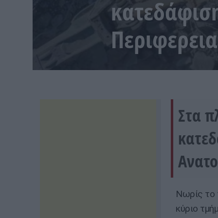
κατεδάφιση
Περιφερεια
Στα π
κατεδ
Ανατο
Νωρίς το 
κύριο τμή