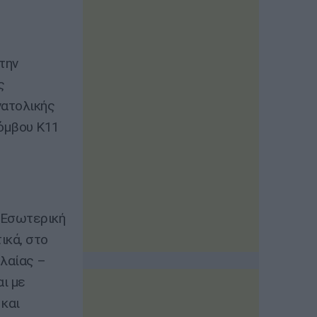
την
ς
νατολικής
όμβου Κ11
 Εσωτερική
ικά, στο
υλαίας –
ι με
και