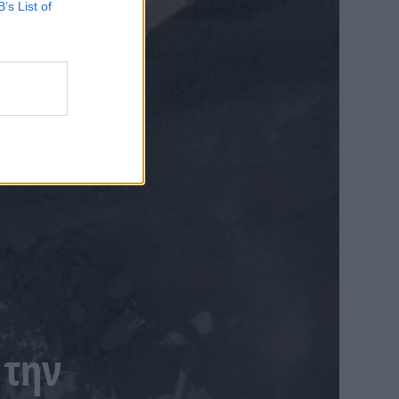
B’s List of
 την