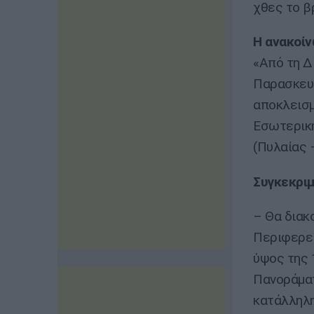
χθες το β
Η ανακοίν
«Από τη Δ
Παρασκευή
αποκλεισμ
Εσωτερική
(Πυλαίας 
Συγκεκριμ
– Θα διακ
Περιφερει
ύψος της 
Πανοράματ
κατάλληλη