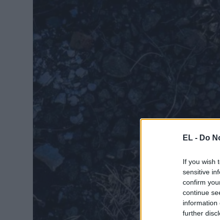
EL -
Do No
If you wish 
sensitive in
confirm you
continue se
information 
further disc