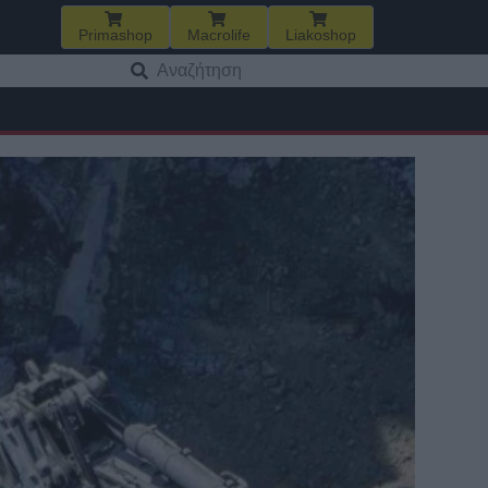
Primashop
Macrolife
Liakoshop
Αναζήτηση
για: