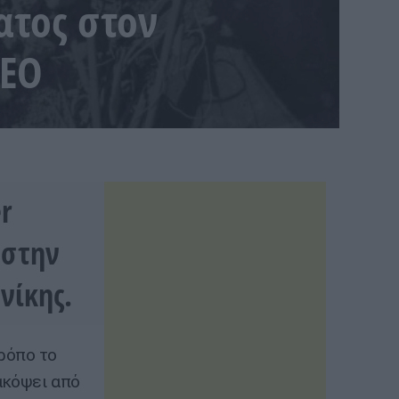
ατος στον
ΤΕΟ
r
 στην
νίκης.
ρόπο το
ακόψει από