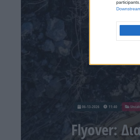
participants
Downstream 
06-13-2026
11:40
Uncat
Flyover: Δ