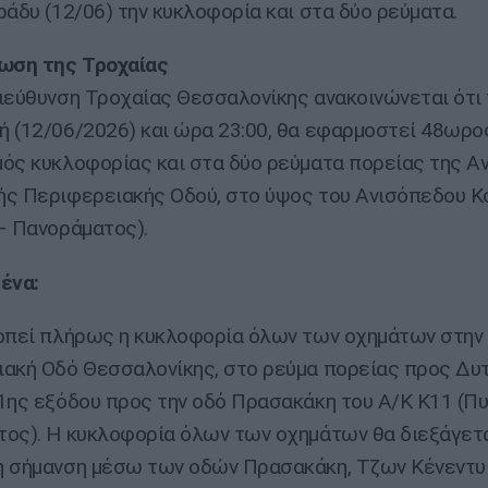
ράδυ (12/06) την κυκλοφορία και στα δύο ρεύματα.
ωση της Τροχαίας
ιεύθυνση Τροχαίας Θεσσαλονίκης ανακοινώνεται ότι 
 (12/06/2026) και ώρα 23:00, θα εφαρμοστεί 48ωρο
ός κυκλοφορίας και στα δύο ρεύματα πορείας της Α
ς Περιφερειακής Οδού, στο ύψος του Ανισόπεδου Κ
– Πανοράματος).
ένα:
οπεί πλήρως η κυκλοφορία όλων των οχημάτων στην
ακή Οδό Θεσσαλονίκης, στο ρεύμα πορείας προς Δυτ
1ης εξόδου προς την οδό Πρασακάκη του Α/Κ Κ11 (Π
ος). Η κυκλοφορία όλων των οχημάτων θα διεξάγετα
 σήμανση μέσω των οδών Πρασακάκη, Τζων Κένεντυ 