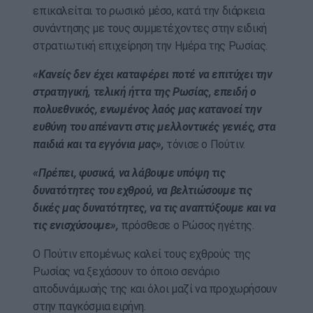
επικαλείται το ρωσικό μέσο, κατά την διάρκεια
συνάντησης με τους συμμετέχοντες στην ειδική
στρατιωτική επιχείρηση την Ημέρα της Ρωσίας.
«Κανείς δεν έχει καταφέρει ποτέ να επιτύχει την
στρατηγική, τελική ήττα της Ρωσίας, επειδή ο
πολυεθνικός, ενωμένος λαός μας κατανοεί την
ευθύνη του απέναντι στις μελλοντικές γενιές, στα
παιδιά και τα εγγόνια μας»,
τόνισε ο Πούτιν.
«Πρέπει, φυσικά, να λάβουμε υπόψη τις
δυνατότητες του εχθρού, να βελτιώσουμε τις
δικές μας δυνατότητες, να τις αναπτύξουμε και να
τις ενισχύσουμε»,
πρόσθεσε ο Ρώσος ηγέτης.
Ο Πούτιν επομένως καλεί τους εχθρούς της
Ρωσίας να ξεχάσουν το όποιο σενάριο
αποδυνάμωσής της και όλοι μαζί να προχωρήσουν
στην παγκόσμια ειρήνη.