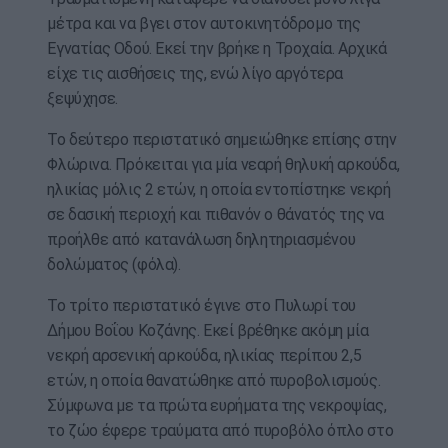
μέτρα και να βγει στον αυτοκινητόδρομο της
Εγνατίας Οδού. Εκεί την βρήκε η Τροχαία. Αρχικά
είχε τις αισθήσεις της, ενώ λίγο αργότερα
ξεψύχησε.
Το δεύτερο περιστατικό σημειώθηκε επίσης στην
Φλώρινα. Πρόκειται για μία νεαρή θηλυκή αρκούδα,
ηλικίας μόλις 2 ετών, η οποία εντοπίστηκε νεκρή
σε δασική περιοχή και πιθανόν ο θάνατός της να
προήλθε από κατανάλωση δηλητηριασμένου
δολώματος (φόλα).
Το τρίτο περιστατικό έγινε στο Πυλωρί του
Δήμου Βοΐου Κοζάνης. Εκεί βρέθηκε ακόμη μία
νεκρή αρσενική αρκούδα, ηλικίας περίπου 2,5
ετών, η οποία θανατώθηκε από πυροβολισμούς.
Σύμφωνα με τα πρώτα ευρήματα της νεκροψίας,
το ζώο έφερε τραύματα από πυροβόλο όπλο στο