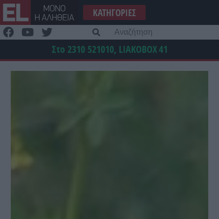
Μετάβαση
ΚΑΤΗΓΟΡΊΕΣ
στο
περιεχόμενο
Α
γι
Στο 2310 521010, LIAKOBOX
41