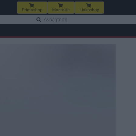
Primashop
Macrolife
Liakoshop
Αναζήτηση
για: