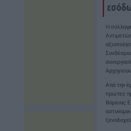
εσόδω
Η σύλληψη
Αντιμετώπ
αξιοποίησ
Συνδέσμου
συνεργασί
Αρχηγείου
Από την έ
πρώτες π
Βόρειας Ε
αστυνομικ
ξενοδοχεί