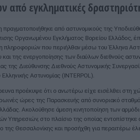
ν από εγκληματικές δραστηριότη
 πραγματοποιήθηκε από αστυνομικούς της Υποδιεύθ
ισης Οργανωμένου Εγκλήματος Βορείου Ελλάδος, έπ
η πληροφοριών που περιήλθαν μέσω του Έλληνα Αστ
 και της ενεργοποίησης των διαύλων διεθνούς αστυ
ας της Διεύθυνσης Διεθνούς Αστυνομικής Συνεργασί
 Ελληνικής Αστυνομίας (INTERPOL).
ρευνα προέκυψε ότι ο ανωτέρω είχε εισέλθει στη χώ
ρωινές ώρες της Παρασκευής από συνοριακό σταθμό
λλάδας. Ακολούθησε άμεση κινητοποίηση των αρμόδ
ών Υπηρεσιών, στο πλαίσιο της οποίας εντοπίστηκε 
ο της Θεσσαλονίκης και προσήχθη για περαιτέρω έλ