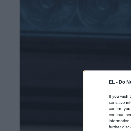
EL -
Do No
If you wish 
sensitive in
confirm you
continue se
information 
further disc