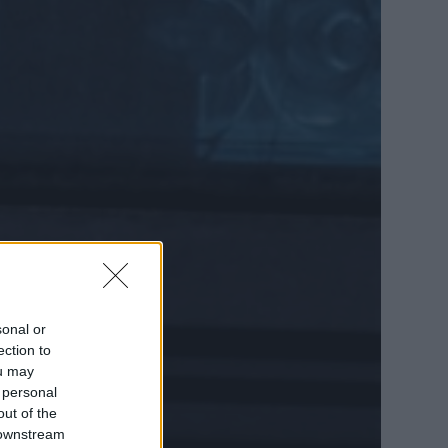
sonal or
ection to
ou may
 personal
out of the
 downstream