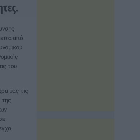
τες.
υνσης
ειτα από
υνομικού
νομικής
ας του
ρα μας τις
 της
ιων
σε
εγχο.