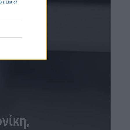
B’s List of
νίκη,