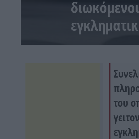
διωκόμενου
εγκληματι
Συνελ
πληρο
του ο
γειτο
εγκλη