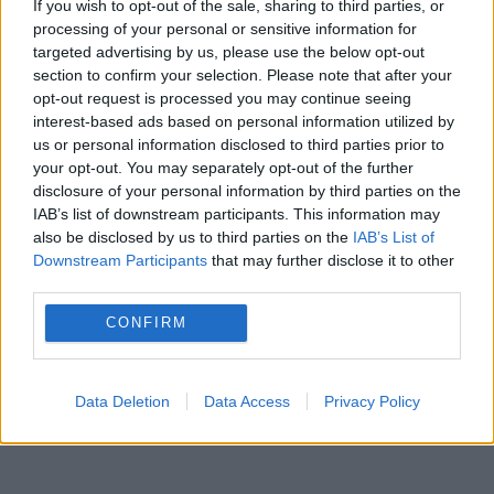
οποίο θα δείτε φωτογραφίες του εν λόγω
If you wish to opt-out of the sale, sharing to third parties, or
processing of your personal or sensitive information for
επιστήμονα σε σχέση με τα συστατικά του
targeted advertising by us, please use the below opt-out
εμβολίου!
section to confirm your selection. Please note that after your
opt-out request is processed you may continue seeing
ΠΟΤΕ ΘΑ ΓΙΝΕΙ ΕΠΙΣΗΜΗ ΚΡΑΤΙΚΗ ΕΡΕΥΝΑ ΣΤΗΝ
interest-based ads based on personal information utilized by
ΕΛΛΑΔΑ ΜΕ ΤΟΝ ΤΡΟΠΟ ΠΟΥ ΔΟΥΛΕΥΟΥΝ
us or personal information disclosed to third parties prior to
ΕΠΙΣΤΗΜΟΝΕΣ ΣΕ ΑΛΛΕΣ ΧΩΡΕΣ;;;
your opt-out. You may separately opt-out of the further
disclosure of your personal information by third parties on the
IAB’s list of downstream participants. This information may
also be disclosed by us to third parties on the
IAB’s List of
Downstream Participants
that may further disclose it to other
third parties.
CONFIRM
Data Deletion
Data Access
Privacy Policy