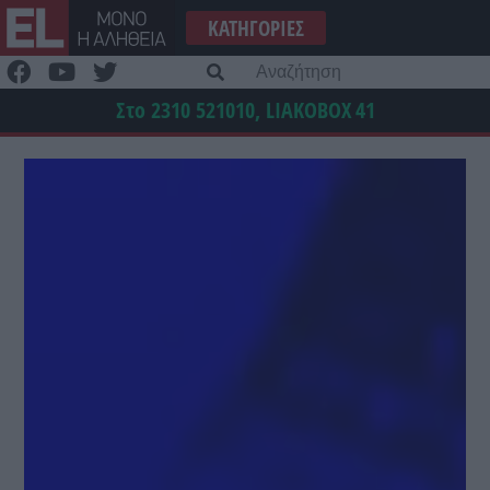
Μετάβαση
ΚΑΤΗΓΟΡΊΕΣ
στο
περιεχόμενο
Α
γι
Στο 2310 521010, LIAKOBOX
41