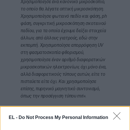
Χρησιμοποίησε ένα κανονικό μικροσκόπιο,
το οποίο θα λέγατε οπτική μικροσκόπηση.
Χρησιμοποίησε φωτεινό πεδίο και φάση, ph
φάση, συγκριτική μικροσκόπηση σκοτεινού
πεδίου, για τα οποία έχουμε δείξει στοιχεία
άλλων, από άλλους γιατρούς, εδώ στην
εκπομπή. Χρησιμοποίησε απορρόφηση UV
στη φασματοσκοπία φθορισμού,
χρησιμοποίησε έναν αριθμό διαφορετικών
μικροσκοπικών ηλεκτρονίων, όχι μόνο ένα,
αλλά διαφορετικούς τύπους αυτών, είτε το
πιστεύετε είτε όχι. Και χρησιμοποίησε
επίσης, πυρηνικό μαγνητικό συντονισμό,
όπως την προσέγγιση τύπου mri».
Αυτά αναφέρει αμερικανικό ρεπορτάζ!
EL -
Do Not Process My Personal Information
Παρατίθεται δημοσιογραφικά το βίντεο, στο