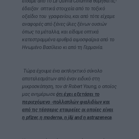
είδαμε από το La Quinta Columna θυμηθείτε,-
έδειξαν οπτικά στοιχεία από το τοξικό
οξείδιο του γραφενίου, και από τότε είχαμε
αναφορές από ξένες ύλες ξένων ουσιών
όπως τα μέταλλα, και είδαμε οπτικά
κατεστραμμένα ερυθρά αιμοσφαίρια από το
Ηνωμένο Βασίλειο κι από τη Γερμανία.
Tώρα έχουμε ένα εκπληκτικό σύνολο
αποτελεσμάτων από έναν ειδικό στη
μικροσκόπηση, τον dr Robert Young, ο οποίος
μας ενημέρωσε
ότι έχει εξετάσει το
περιεχόμενο -πολλαπλών φιαλιδίων και
από τις τέσσερις εταιρείες οι οποίες είναι
η
pfizer, η moderna, η j&j and η astrazeneca
.