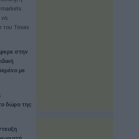
rmarkets
 να
ο του Texas
έφερε στην
ιδική
δεμένο με
ι
το δώρο της
ντευξη
εχωριστή…