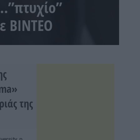
υ…”πτυχίο”
τε ΒΙΝΤΕΟ
ης
oma»
ριάς της
ersity, η