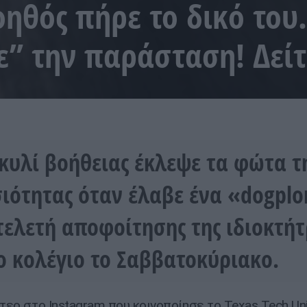
οηθός πήρε το δικό το
ε” την παράσταση! Δεί
κυλί βοήθειας έκλεψε τα φώτα τ
ιότητας όταν έλαβε ένα «dogpl
τελετή αποφοίτησης της ιδιοκτήτ
ο κολέγιο το Σαββατοκύριακο.
τεο στο Instagram που κοινοποίησε το Texas Tech Univ