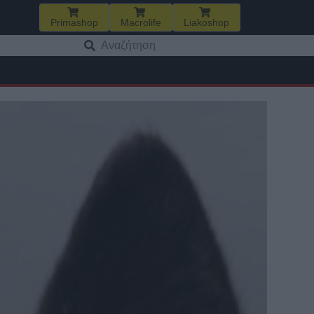
Primashop
Macrolife
Liakoshop
Αναζήτηση
για: