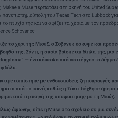
 Makaela Muse περπατάει στη σκηνή του United Supe
ν πανεπιστημιούπολη του Texas Tech στο Lubbock για
 το πτυχίο της και να σφίξει τα χέρια με τον πρόεδρ
rence Schovanec.
ξε το χέρι της Μιούζ, ο Σόβανεκ έσκυψε και προσ
βοηθό της, Σάντι, η οποία βρίσκεται δίπλα της, μια ε
“dogploma” — ένα κόκκαλο από ακατέργαστο δέρμα 
ορδέλα.
αντιμετωπίστηκε με ενθουσιώδεις ζητωκραυγές κα
ήματα από το κοινό, καθώς η Σάντι δέχθηκε ήρεμα 
ρησε από τη σκηνή της αποφοίτησης με τη Μιούζ.
λώς άφωνη», είπε η Muse στο σχολείο σε μια συνέ
 προσθέτοντας, «Αυτό έκανε τη στιγμή πολύ πιο ξ