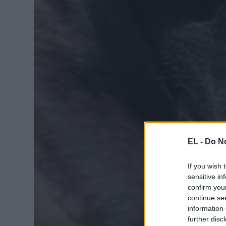
EL -
Do No
If you wish 
sensitive in
confirm you
continue se
information 
further disc