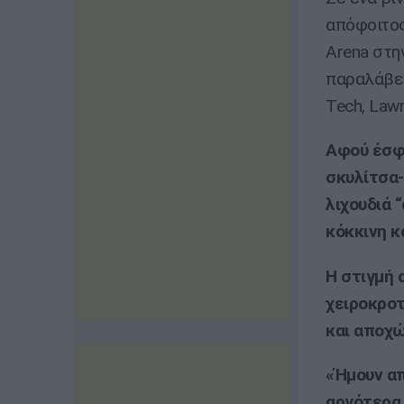
απόφοιτος
Arena στη
παραλάβει
Tech, Law
Αφού έσφι
σκυλίτσα-
λιχουδιά 
κόκκινη κ
Η στιγμή 
χειροκροτ
και αποχώ
«Ήμουν απ
αργότερα,