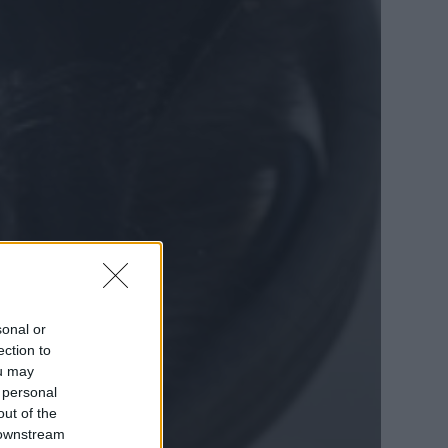
sonal or
ection to
ou may
 personal
out of the
 downstream