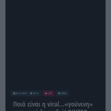
06-23-2026
09:23
LIFE
VIRAL
Ποιά είναι η viral…«γούνινη»