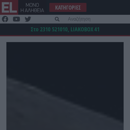
Μετάβαση
ΚΑΤΗΓΟΡΊΕΣ
στο
περιεχόμενο
Α
γι
Στο 2310 521010, LIAKOBOX
41