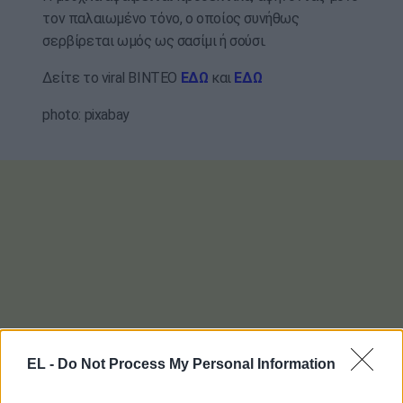
τον παλαιωμένο τόνο, ο οποίος συνήθως
σερβίρεται ωμός ως σασίμι ή σούσι.
Δείτε το viral ΒΙΝΤΕΟ
ΕΔΩ
και
ΕΔΩ
photo: pixabay
EL -
Do Not Process My Personal Information