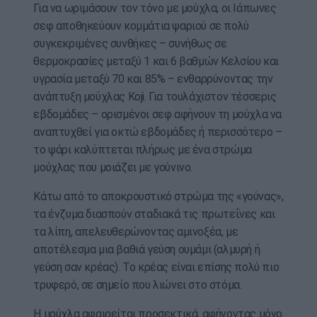
Για να ωριμάσουν τον τόνο με μούχλα, οι Ιάπωνες
σεφ αποθηκεύουν κομμάτια ψαριού σε πολύ
συγκεκριμένες συνθήκες – συνήθως σε
θερμοκρασίες μεταξύ 1 και 6 βαθμών Κελσίου και
υγρασία μεταξύ 70 και 85% – ενθαρρύνοντας την
ανάπτυξη μούχλας Koji. Για τουλάχιστον τέσσερις
εβδομάδες – ορισμένοι σεφ αφήνουν τη μούχλα να
αναπτυχθεί για οκτώ εβδομάδες ή περισσότερο –
το ψάρι καλύπτεται πλήρως με ένα στρώμα
μούχλας που μοιάζει με γούνινο.
Κάτω από το αποκρουστικό στρώμα της «γούνας»,
τα ένζυμα διασπούν σταδιακά τις πρωτεΐνες και
τα λίπη, απελευθερώνοντας αμινοξέα, με
αποτέλεσμα μια βαθιά γεύση ουμάμι (αλμυρή ή
γεύση σαν κρέας). Το κρέας είναι επίσης πολύ πιο
τρυφερό, σε σημείο που λιώνει στο στόμα.
Η μούχλα αφαιρείται προσεκτικά, αφήνοντας μόνο