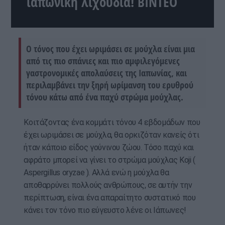
ιαπωνική λιχουδιά! ΒΙΝΤΕΟ
Ο τόνος που έχει ωριμάσει σε μούχλα είναι μια
από τις πιο σπάνιες και πιο αμφιλεγόμενες
γαστρονομικές απολαύσεις της Ιαπωνίας, και
περιλαμβάνει την ξηρή ωρίμανση του ερυθρού
τόνου κάτω από ένα παχύ στρώμα μούχλας.
Κοιτάζοντας ένα κομμάτι τόνου 4 εβδομάδων που
έχει ωριμάσει σε μούχλα, θα ορκιζόταν κανείς ότι
ήταν κάποιο είδος γούνινου ζώου. Τόσο παχύ και
αφράτο μπορεί να γίνει το στρώμα μούχλας Koji (
Aspergillus oryzae ). Αλλά ενώ η μούχλα θα
αποθαρρύνει πολλούς ανθρώπους, σε αυτήν την
περίπτωση, είναι ένα απαραίτητο συστατικό που
κάνει τον τόνο πιο εύγευστο λένε οι Ιάπωνες!