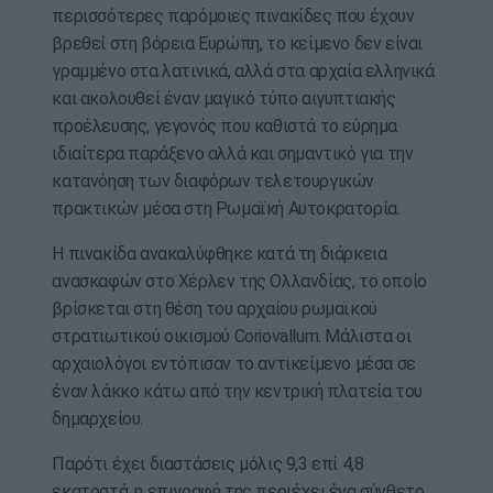
περισσότερες παρόμοιες πινακίδες που έχουν
βρεθεί στη βόρεια Ευρώπη, το κείμενο δεν είναι
γραμμένο στα λατινικά, αλλά στα αρχαία ελληνικά
και ακολουθεί έναν μαγικό τύπο αιγυπτιακής
προέλευσης, γεγονός που καθιστά το εύρημα
ιδιαίτερα παράξενο αλλά και σημαντικό για την
κατανόηση των διαφόρων τελετουργικών
πρακτικών μέσα στη Ρωμαϊκή Αυτοκρατορία.
Η πινακίδα ανακαλύφθηκε κατά τη διάρκεια
ανασκαφών στο Χέρλεν της Ολλανδίας, το οποίο
βρίσκεται στη θέση του αρχαίου ρωμαϊκού
στρατιωτικού οικισμού Coriovallum. Μάλιστα οι
αρχαιολόγοι εντόπισαν το αντικείμενο μέσα σε
έναν λάκκο κάτω από την κεντρική πλατεία του
δημαρχείου.
Παρότι έχει διαστάσεις μόλις 9,3 επί 4,8
εκατοστά, η επιγραφή της περιέχει ένα σύνθετο