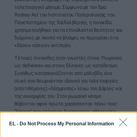
τελετουργικό μήνυμα. Σύμφωνα με τον δρα
Rodney Ast του Ινστιτούτου Παπυρολογίας του
Πανεπιστημίου της Χαϊδελβέργης, η πινακίδα
χρησιμοποιήθηκε για να επικαλεστεί θεότητες και
δαίμονες με σκοπό να βλάψει, να περιορίσει ή να
«δέσει» κάποιον αντίπαλο.
Τέτοιες πινακίδες ήταν γνωστές στους Ρωμαίους
ως defixiones και στους Έλληνες ως κατάδεσμοι.
Συνήθως κατασκευάζονταν από μόλυβδο, ένα
υλικό που θεωρούνταν ιδανικό για τελετουργίες
(υποτιθέμενης) «δέσμευσης» λόγω του βάρους και
της ευκαμψίας του. Στον ρωμαϊκό κόσμο
θάβονταν αφού πρώτα χαράσσονταν πάνω τους
“ξόρκια” που στόχευαν δικαστικούς, αθλητικούς,
εμπορικούς ή ερωτικούς αντιπάλους.
EL -
Do Not Process My Personal Information
Αυτό που κάνει το εύρημα του Χέρλεν ξεχωριστό