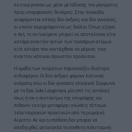
λειτουργούσαν ως μέσο μετάδοσης του μηνύματος
προς υπερφυσικές δυνάμεις. Στην πινακίδα
αναφέρονται επίσης δύο άνδρες και δύο γυναίκες,
οι οποίοι περιγράφονται ως δούλοι. Όπως εξηγεί
ο Ast, το αντικείμενο μπορεί να αποτελούσε είτε
κατάρα εναντίον αυτών των τεσσάρων ατόμων
είτε κατάρα που συντάχθηκε εκ μέρους τους
εναντίον κάποιου άγνωστου προσώπου.
Η ομάδα των ονομάτων παρουσιάζει ιδιαίτερο
ενδιαφέρον. Οι δύο άνδρες φέρουν λατινικά
ονόματα, ενώ οι δύο γυναίκες ελληνικά. Σύμφωνα
με τη δρα Julia Lougovaya, μία από τις γυναίκες
ίσως ήταν η συντάκτρια της επιγραφής και
πιθανόν να είχε μεταφέρει γνώσεις τέτοιων
τελετουργικών πρακτικών από τη ρωμαϊκή
Αίγυπτο. Αν και η υπόθεση δεν μπορεί να
αποδειχθεί, αντανακλά τη σύνθετη πολιτισμική