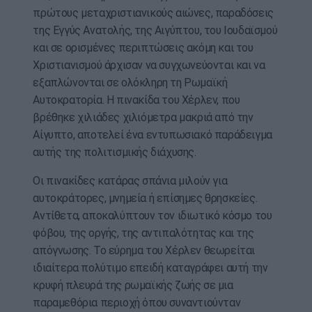
πρώτους μεταχριστιανικούς αιώνες, παραδόσεις
της Εγγύς Ανατολής, της Αιγύπτου, του Ιουδαϊσμού
και σε ορισμένες περιπτώσεις ακόμη και του
Χριστιανισμού άρχισαν να συγχωνεύονται και να
εξαπλώνονται σε ολόκληρη τη Ρωμαϊκή
Αυτοκρατορία. Η πινακίδα του Χέρλεν, που
βρέθηκε χιλιάδες χιλιόμετρα μακριά από την
Αίγυπτο, αποτελεί ένα εντυπωσιακό παράδειγμα
αυτής της πολιτισμικής διάχυσης.
Οι πινακίδες κατάρας σπάνια μιλούν για
αυτοκράτορες, μνημεία ή επίσημες θρησκείες.
Αντίθετα, αποκαλύπτουν τον ιδιωτικό κόσμο του
φόβου, της οργής, της αντιπαλότητας και της
απόγνωσης. Το εύρημα του Χέρλεν θεωρείται
ιδιαίτερα πολύτιμο επειδή καταγράφει αυτή την
κρυφή πλευρά της ρωμαϊκής ζωής σε μια
παραμεθόρια περιοχή όπου συναντιούνταν