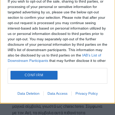
If you wish to opt-out of the sale, sharing to third parties, or
είναι η γλώσσα και το ύφος του, καθώς οι
processing of your personal or sensitive information for
περισσότερες πινακίδες κατάρας που έχουν
targeted advertising by us, please use the below opt-out
βρεθεί στη βόρεια Ευρώπη είναι γραμμένες στα
section to confirm your selection. Please note that after your
λατινικά. Η συγκεκριμένη όμως περιέχει μια
opt-out request is processed you may continue seeing
επίκληση στα αρχαία ελληνικά που – όμως –
interest-based ads based on personal information utilized by
us or personal information disclosed to third parties prior to
ακολουθεί… αιγυπτιακές μαγικές παραδόσεις.
your opt-out. You may separately opt-out of the further
Η επιγραφή εξετάστηκε με τη μέθοδο Reflectance
disclosure of your personal information by third parties on the
IAB’s list of downstream participants. This information may
Transformation Imaging (RTI), μια τεχνική που
also be disclosed by us to third parties on the
IAB’s List of
φωτογραφίζει ένα αντικείμενο υπό διαφορετικές
Downstream Participants
that may further disclose it to other
γωνίες φωτισμού και δημιουργεί ένα ψηφιακό
third parties.
μοντέλο, επιτρέποντας στους ερευνητές να
CONFIRM
διακρίνουν ακόμη και ελάχιστα ορατές χαράξεις.
Η ανάλυση αποκάλυψε τρεις διαφορετικές
ομάδες συμβόλων. Η μία περιλαμβάνει την
Data Deletion
Data Access
Privacy Policy
ελληνική επίκληση, ενώ μια άλλη περιέχει τρία
μαγικά σύμβολα, γνωστά ως characteres. Σύμφωνα
με τον Ast, τα σύμβολα αυτά πιθανότατα