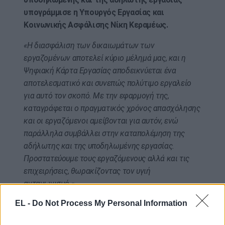
υπογράμμισε η Υπουργός Εργασίας και
Κοινωνικής Ασφάλισης Νίκη Κεραμέως.
«Η διασφάλιση των δικαιωμάτων των
εργαζομένων αποτελεί κύριο μέλημά μας, και η
Ψηφιακή Κάρτα Εργασίας αποδεικνύεται ένα
αποτελεσματικό και συνεπώς πολύτιμο εργαλείο
για αυτό τον σκοπό. Με την εφαρμογή της,
καταγράφεται ο πραγματικός χρόνος απασχόλησης
και οι εργαζόμενοι αμείβονται για αυτόν, ενώ
παράλληλα συμβάλλει στην καταπολέμηση της
αδήλωτης και της υποδηλωμένης εργασίας.
Προστατεύουμε τους εργαζόμενους αλλά και τις
επιχειρήσεις, θωρακίζοντας τον υγιή
ανταγωνισμό.».
EL -
Do Not Process My Personal Information
Αξίζει να σημειωθεί ότι από τον περασμένο
Σεπτέμβριο, η Ψηφιακή Κάρτα Εργασίας