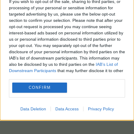
If you wish to opt-out of the sale, sharing to third parties, or
εφαρμόζεται πιλοτικά στον τουρισμό και την
processing of your personal or sensitive information for
εστίαση, ενώ η καθολική της εφαρμογή στους
targeted advertising by us, please use the below opt-out
κλάδους αυτούς θα εκκινήσει την 1η Μαρτίου
section to confirm your selection. Please note that after your
του 2025.
Μετά την εφαρμογή και στους δύο
opt-out request is processed you may continue seeing
αυτούς κλάδους, θα προστατεύονται από την
interest-based ads based on personal information utilized by
us or personal information disclosed to third parties prior to
ψηφιακή κάρτα εργασίας συνολικά περίπου
your opt-out. You may separately opt-out of the further
1.500.000 εργαζόμενοι.
disclosure of your personal information by third parties on the
IAB’s list of downstream participants. This information may
(ΠΗΓΗ: Υπουργείο Εργασίας / photo: intime)
also be disclosed by us to third parties on the
IAB’s List of
Downstream Participants
that may further disclose it to other
third parties.
CONFIRM
Data Deletion
Data Access
Privacy Policy