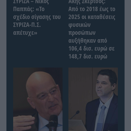
ΣΥΡΙΖΑ – Νίκος
Άκης Σκέρτσος:
Παππάς: «Το
Από το 2018 έως το
σχέδιο σίγασης του
2025 οι καταθέσεις
ΣΥΡΙΖΑ-Π.Σ.
φυσικών
απέτυχε»
προσώπων
αυξήθηκαν από
106,4 δισ. ευρώ σε
148,7 δισ. ευρώ