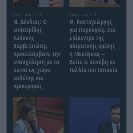
9 Αυγούστου - 15:25
9 Αυγούστου - 14:41
Ν. Δένδιας: Ο
Θ. Κοντογεώργης
ευπατρίδης
για πυρκαγιές: Στο
Ιωάννης
επίκεντρο της
Βαρβιτσιώτης
κλιματικής κρίσης
προσελάμβανε την
η Μεσόγειος –
ενασχόληση με τα
Δείτε τι συνέβη σε
κοινά ως χώρο
Γαλλία και Ισπανία
ευθύνης και
προσφοράς