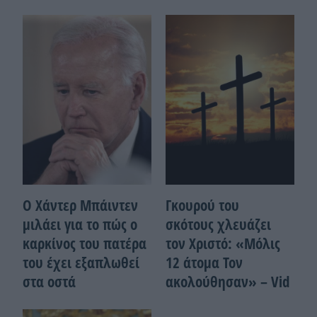
Ο Χάντερ Μπάιντεν
Γκουρού του
μιλάει για το πώς ο
σκότους χλευάζει
καρκίνος του πατέρα
τον Χριστό: «Μόλις
του έχει εξαπλωθεί
12 άτομα Τον
στα οστά
ακολούθησαν» – Vid