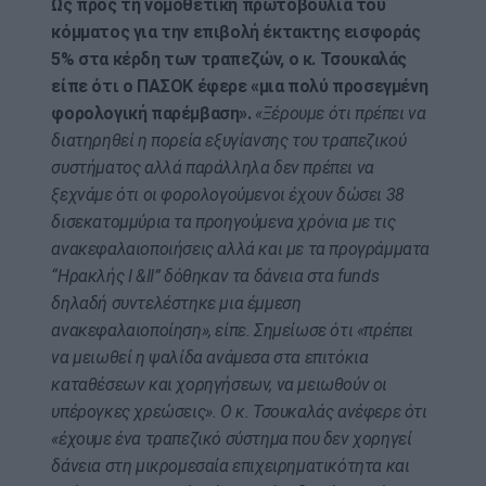
Ως προς τη νομοθετική πρωτοβουλία του
κόμματος για την επιβολή έκτακτης εισφοράς
5% στα κέρδη των τραπεζών, ο κ. Τσουκαλάς
είπε ότι ο ΠΑΣΟΚ έφερε «μια πολύ προσεγμένη
φορολογική παρέμβαση».
«Ξέρουμε ότι πρέπει να
διατηρηθεί η πορεία εξυγίανσης του τραπεζικού
συστήματος αλλά παράλληλα δεν πρέπει να
ξεχνάμε ότι οι φορολογούμενοι έχουν δώσει 38
δισεκατομμύρια τα προηγούμενα χρόνια με τις
ανακεφαλαιοποιήσεις αλλά και με τα προγράμματα
“Ηρακλής Ι &ΙΙ” δόθηκαν τα δάνεια στα funds
δηλαδή συντελέστηκε μια έμμεση
ανακεφαλαιοποίηση», είπε. Σημείωσε ότι «πρέπει
να μειωθεί η ψαλίδα ανάμεσα στα επιτόκια
καταθέσεων και χορηγήσεων, να μειωθούν οι
υπέρογκες χρεώσεις». Ο κ. Τσουκαλάς ανέφερε ότι
«έχουμε ένα τραπεζικό σύστημα που δεν χορηγεί
δάνεια στη μικρομεσαία επιχειρηματικότητα και