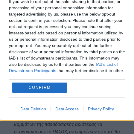
If you wish to opt-out of the sale, sharing to third parties, or
στριμώχνει την κυβέρνηση κυρίως με άξονα τους
processing of your personal or sensitive information for
targeted advertising by us, please use the below opt-out
πιο αδύναμους συμπολίτες μας. Δηλαδή με
section to confirm your selection. Please note that after your
ξεκάθαρο κοινωνικό πρόσημο».
«’Αρα δεν μπορώ
opt-out request is processed you may continue seeing
να αντιληφθώ την κριτική που μιλά για
interest-based ads based on personal information utilized by
“συναινέσεις”», σχολίασε. «Πού είδατε να έχουμε
us or personal information disclosed to third parties prior to
βάλει νερό στο κρασί μας; Είπαμε το αυτονόητο, ότι
your opt-out. You may separately opt-out of the further
disclosure of your personal information by third parties on the
πρέπει να έχουμε ένα πολιτικό σύστημα, που δεν θα
IAB’s list of downstream participants. This information may
είναι βουτηγμένο στην τοξικότητα και θα μπορούν
also be disclosed by us to third parties on the
IAB’s List of
οι πολιτικές δυνάμεις με πολιτικό πολιτισμό και
Downstream Participants
that may further disclose it to other
δημοκρατικό διάλογο να συζητούν. Αυτό δεν
third parties.
σημαίνει να συμφωνούν»
, τόνισε.
CONFIRM
Ο κ. Τσουκαλάς τόνισε ότι
«ο αγώνας μας είναι
μονομέτωπος απέναντι στην κυβέρνηση. Το σχέδιο
Data Deletion
Data Access
Privacy Policy
μας είναι η πολιτική αλλαγή που έχει ανάγκη ο
τόπος». Υποστήριξε ότι «θα είναι μεγάλο λάθος των
κομμάτων της παραδοσιακής αριστεράς να
στοχοποιήσουν το ΠΑΣΟΚ, αν επιμείνουν σε αυτό θα