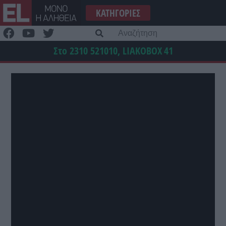
Μετάβαση
ΚΑΤΗΓΟΡΊΕΣ
στο
περιεχόμενο
Α
γι
Στο 2310 521010, LIAKOBOX
41