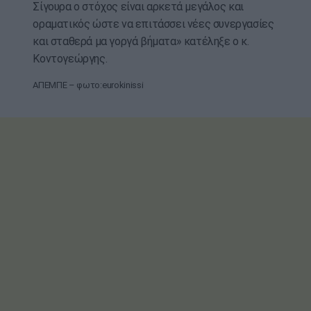
Σίγουρα ο στόχος είναι αρκετά μεγάλος και
οραματικός ώστε να επιτάσσει νέες συνεργασίες
και σταθερά μα γοργά βήματα» κατέληξε ο κ.
Κοντογεώργης.
ΑΠΕΜΠΕ – φωτο:eurokinissi