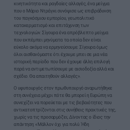
κινητικότητα και ραγδαίες αλλαγές, ένα μείγμα
που ο Μάριο Ντράγκι συνόψισε ως επιβράδυνση
του παγκόσμιου εμπορίου, γεωπολιτικό
κατακερματισμό και επιτάχυνση των
τεχνολογιών. Σίγουρα ένα απρόβλεπτο μείγμα
που εκπέμπει μηνύματα τα οποία δεν είναι
εύκολο ακόμα να ερμηνεύσουμε. Σίγουρα όμως
όλοι αισθανόμαστε ότι έχουμε μπει σε μια νέα
ιστορική περίοδο που δεν έχουμε άλλη επιλογή
παρά να αντιμετωπίσουμε με αισιοδοξία αλλά και
σχέδιο. Θα απαιτηθούν αλλαγές».
Ο υφυπουργός στον πρωθυπουργό αναρωτήθηκε
στη συνέχεια μέχρι πότε θα μπορεί η Ευρώπη να
συνεχίζει να πορεύεται με τις βεβαιότητες που
αντικατοπτρίζονται στις συνήθεις πρακτικές της,
χωρίς να τις προσαρμόζει; Δίνοντας ο ίδιος την
απάντηση: «Μάλλον όχι για πολύ. Ήδη