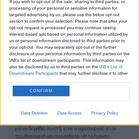
If you wish to opt-out of the sale, sharing to third parties, or
περαιτέρω όταν μπορέσει να εντάξει την υψηλή
processing of your personal or sensitive information for
targeted advertising by us, please use the below opt-out
τεχνολογία. «Τα απαραίτητα βήματα είναι σε
section to confirm your selection. Please note that after your
εξέλιξη. Δημοσιονομική σταθερότητα, διατηρήσιμη
opt-out request is processed you may continue seeing
ανάπτυξη, συνέχιση μεταρρυθμίσεων, ορατές
interest-based ads based on personal information utilized by
βελτιώσεις στην ζωή των πολιτών, αλλά και
us or personal information disclosed to third parties prior to
ενίσχυση της έρευνας, με την Εθνική Πολιτική για
your opt-out. You may separately opt-out of the further
την Ανοικτή Επιστήμη καθώς και την Εθνική
disclosure of your personal information by third parties on the
IAB’s list of downstream participants. This information may
Πολιτική για την Τεχνητή Νοημοσύνη. Είναι
also be disclosed by us to third parties on the
IAB’s List of
μάλιστα μία από τις επτά χώρες της ΕΕ που
Downstream Participants
that may further disclose it to other
εγκρίθηκε να συμμετέχουν στο πρόγραμμα AI
third parties.
Factories με τον υπερ-υπολογιστή ΔΑΙΔΑΛΟΣ»
CONFIRM
τόνισε ο κ. Κοντογεώργης.
Η ενίσχυση της ανταγωνιστικότητας της
οικονομίας με την ενσωμάτωση της τεχνολογίας
Data Deletion
Data Access
Privacy Policy
για εμάς, αφορά κυρίως την ελληνική περιφέρεια
για να δομηθεί σωστά, είπε ο υφυπουργός στον
πρωθυπουργό και προσέθεσε: «Η τρέχουσα