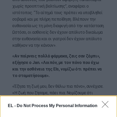
χωρίς προοπτική βελτίωσης”, αναφέρει ο
ιστότοπος. “Το αίτημά τους πρέπει να υποβληθεί
σοβαρά και με πλήρη πεποίθηση. Βλέπουν την
ευθανασία ως τη μόνη διαφυγή από την κατάσταση.
Ωστόσο, οι ασθενείς δεν έχουν απόλυτο δικαίωμα
στην ευθανασία και οι γιατροί δεν έχουν απόλυτο
καθήκον να την κάνουν».
«Αν παίρνεις πολλά φάρμακα, ζεις σαν ζόμπι»,
εξήγησε ο Jan. «Λοιπόν, με τον πόνο που έχω
και την ασθένεια της Els, νομίζω ότι πρέπει να
το σταματήσουμε».
«Έζησα τη ζωή μου, δεν θέλω πια πόνο», συνέχισε.
«Η ζωή που ζήσαμε, πάει πια. Νομίζουμε ότι
πρέπει να σταματήσει».
EL -
Do Not Process My Personal Information
«Δεν υπάρχει άλλη λύση», είπε η Ελς.