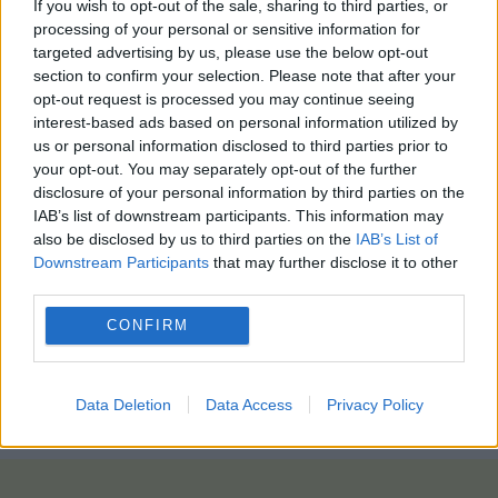
If you wish to opt-out of the sale, sharing to third parties, or
Ο γιος τους, ο οποίος ζήτησε να παραμείνει
processing of your personal or sensitive information for
ανώνυμος, είπε στο BBC ότι ήταν μια «περίεργη
targeted advertising by us, please use the below opt-out
μέρα» που έχασε και τους δύο γονείς του.
section to confirm your selection. Please note that after your
opt-out request is processed you may continue seeing
«Θυμάμαι ότι είχαμε δείπνο το βράδυ και δάκρυσα
interest-based ads based on personal information utilized by
μόνο που μας έβλεπα να έχουμε όλοι μαζί εκείνο
us or personal information disclosed to third parties prior to
your opt-out. You may separately opt-out of the further
το τελευταίο δείπνο», είπε στο ρεπορτάζ. «Το
disclosure of your personal information by third parties on the
τελευταίο μισάωρο ήταν δύσκολο. Οι γιατροί
IAB’s list of downstream participants. This information may
έφτασαν και όλα έγιναν γρήγορα – ακολουθούν τη
also be disclosed by us to third parties on the
IAB’s List of
ρουτίνα τους και μετά ήταν μόνο θέμα λεπτών».
Downstream Participants
that may further disclose it to other
third parties.
Οι γιατροί χορήγησαν το θανατηφόρο φάρμακο
CONFIRM
στους Jan και Els στις 3 Ιουνίου και το ζευγάρι
πέθανε μαζί σε ένα τοπικό ξενώνα.
photo: pixabay
Data Deletion
Data Access
Privacy Policy