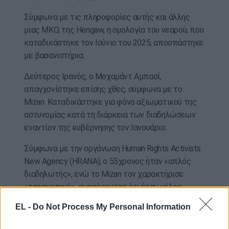
Σύμφωνα με τις πληροφορίες αυτής και άλλης
μιας ΜΚΟ, της Hengaw, η ομολογία του νεαρού, που
καταδικάστηκε τον Ιούνιο του 2025, αποσπάστηκε
με βασανιστήρια.
Δεύτερος Ιρανός, ο Μοχαμάντ Αμπασί,
απαγχονίστηκε επίσης χθες, σύμφωνα με το
Mizan. Καταδικάστηκε για φόνο αξιωματικού της
αστυνομίας κατά τη διάρκεια των διαδηλώσεων
εναντίον της κυβέρνησης τον Ιανουάριο.
Σύμφωνα με την οργάνωση Human Rights Activists
New Agency (HRANA), ο 55χρονος ήταν «απλός
διαδηλωτής», ενώ το Mizan τον χαρακτήρισε
«ταραχοποιό», αναφέροντας ότι ήταν μέλος
ομάδας που επιτέθηκε εναντίον των δυνάμεων
EL -
Do Not Process My Personal Information
επιβολής της τάξης.