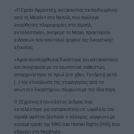
«Ο Εχσάν Αφρεστέχ, κατάσκοπος εκπαιδευμένος
από τη Μοσάντ στο Νεπάλ, που πούλαγε
ευαίσθητες πληροφορίες στο Ισραήλ,
εκτελέστηκε», ανέφερε το Mizan, πρακτορείο
ειδήσεων που αποτελεί όργανο της δικαστικής
εξουσίας.
«Αφού συνελήφθη και δικάστηκε για κατασκοπεία
και συνεργασία με το σιωνιστικό καθεστώς,
απαγχονίστηκε το πρωί (σ.σ. χθες Τετάρτη) μετά
(…) την επικύρωση της ετυμηγορίας από το
ανώτατο δικαστήριο», σύμφωνα με την ίδια πηγή.
Ο 32χρονος ήταν ο έκτος άνδρας που
εκτελέστηκε για κατασκοπεία επ’ ωφελεία του
Ισραήλ αφότου ξέσπασε ο πόλεμος, σύμφωνα με
καταμέτρηση της ΜΚΟ Iran Human Rights (IHR), που
εδρεύει στη Νορβηγία.