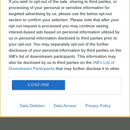
If you wish to opt-out of the sale, sharing to third parties, or
Οργανώσεις υπεράσπισης των ανθρωπίνων
processing of your personal or sensitive information for
δικαιωμάτων, συμπεριλαμβανομένης της
targeted advertising by us, please use the below opt-out
Διεθνούς Αμνηστίας, εκτιμούν ότι το Ιράν είναι η
section to confirm your selection. Please note that after your
χώρα που κατατάσσεται δεύτερη ως προς τον
opt-out request is processed you may continue seeing
αριθμό των εκτελέσεων θανατοποινιτών
interest-based ads based on personal information utilized by
us or personal information disclosed to third parties prior to
παγκοσμίως, πίσω μόνο από την Κίνα.
your opt-out. You may separately opt-out of the further
disclosure of your personal information by third parties on the
Τη Δευτέρα, οι ιρανικές αρχές ανακοίνωσαν την
IAB’s list of downstream participants. This information may
εκτέλεση φοιτητή αεροναυπηγικής που φερόταν
also be disclosed by us to third parties on the
IAB’s List of
να κατασκόπευε για τις ισραηλινές και τις
Downstream Participants
that may further disclose it to other
αμερικανικές μυστικές υπηρεσίες.
third parties.
ΑΠΕ-ΜΠΕ / photo: ΑΠΕ-ΜΠΕ – EPA-EPA
CONFIRM
Data Deletion
Data Access
Privacy Policy