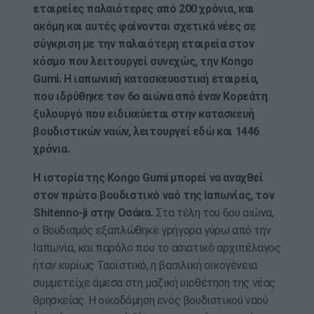
εταιρείες παλαιότερες από 200 χρόνια, και
ακόμη και αυτές φαίνονται σχετικά νέες σε
σύγκριση με την παλαιότερη εταιρεία στον
κόσμο που λειτουργεί συνεχώς, την Kongo
Gumi. Η ιαπωνική κατασκευαστική εταιρεία,
που ιδρύθηκε τον 6ο αιώνα από έναν Κορεάτη
ξυλουργό που ειδικεύεται στην κατασκευή
βουδιστικών ναών, λειτουργεί εδώ και 1446
χρόνια.
Η ιστορία της Kongo Gumi μπορεί να αναχθεί
στον πρώτο βουδιστικό ναό της Ιαπωνίας, τον
Shitenno-ji στην Οσάκα.
Στα τέλη του 6ου αιώνα,
ο Βουδισμός εξαπλώθηκε γρήγορα γύρω από την
Ιαπωνία, και παρόλο που το ασιατικό αρχιπέλαγος
ήταν κυρίως Ταοϊστικό, η βασιλική οικογένεια
συμμετείχε άμεσα στη μαζική υιοθέτηση της νέας
θρησκείας. Η οικοδόμηση ενός βουδιστικού ναού