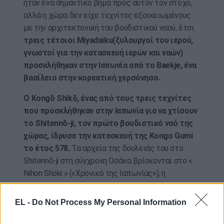
ήταν ένα σημαντικό βήμα προς αυτόν τον στόχο,
αλλά η χώρα δεν είχε τεχνίτες εξοικειωμένους
με την αρχιτεκτονική του βουδιστικού ναού, έτσι
τρεις τέτοιοι Miyadaiku(ξυλουργοί του ιερού,
γνωστοί για την κατασκευή ιερών και ναών)
προσκλήθηκαν στην Ιαπωνία από το Baekje, ένα
βασίλειο στην κορεατική χερσόνησο.
Ο Kongō Shikō, ένας από τους τρεις τεχνίτες
που προσκλήθηκαν στην Ιαπωνία για να χτίσουν
το Shitennō-ji, τον πρώτο βουδιστικό ναό της
χώρας, ίδρυσε την κατασκευή της Kongo Gumi
το έτος 578.
Τα αρχεία της δουλειάς του στο
Shitennō-ji στη σύγχρονη Οσάκα βρίσκονται στο «
Nihon Shoki » («Χρονικό της Ιαπωνίας»), η
παλαιότερη επίσημη ιστορία της Ιαπωνίας,
επομένως αναγνωρίζεται επίσημα ως η
EL -
Do Not Process My Personal Information
παλαιότερη εταιρεία της χώρας που λειτουργεί
συνεχώς.