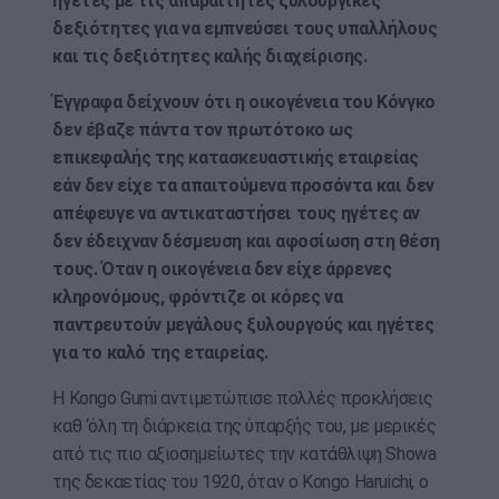
ηγέτες με τις απαραίτητες ξυλουργικές
δεξιότητες για να εμπνεύσει τους υπαλλήλους
και τις δεξιότητες καλής διαχείρισης.
Έγγραφα δείχνουν ότι η οικογένεια του Κόνγκο
δεν έβαζε πάντα τον πρωτότοκο ως
επικεφαλής της κατασκευαστικής εταιρείας
εάν δεν είχε τα απαιτούμενα προσόντα και δεν
απέφευγε να αντικαταστήσει τους ηγέτες αν
δεν έδειχναν δέσμευση και αφοσίωση στη θέση
τους. Όταν η οικογένεια δεν είχε άρρενες
κληρονόμους, φρόντιζε οι κόρες να
παντρευτούν μεγάλους ξυλουργούς και ηγέτες
για το καλό της εταιρείας.
Η Kongo Gumi αντιμετώπισε πολλές προκλήσεις
καθ ‘όλη τη διάρκεια της ύπαρξής του, με μερικές
από τις πιο αξιοσημείωτες την κατάθλιψη Showa
της δεκαετίας του 1920, όταν ο Kongo Haruichi, ο