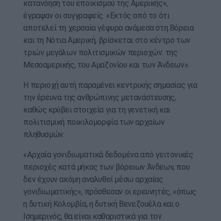
κατανόηση του εποικισμού της Αμερικής»,
έγραψαν οι συγγραφείς. «Εκτός από το ότι
αποτελεί τη χερσαία γέφυρα ανάμεσα στη Βόρεια
και τη Νότια Αμερική, βρίσκεται στο κέντρο των
τριών μεγάλων πολιτισμικών περιοχών: της
Μεσοαμερικής, του Αμαζονίου και των Άνδεων».
Η περιοχή αυτή παραμένει κεντρικής σημασίας για
την έρευνα της ανθρώπινης μετανάστευσης,
καθώς κρύβει στοιχεία για τη γενετική και
πολιτισμική ποικιλομορφία των αρχαίων
πληθυσμών.
«Αρχαία γονιδιωματικά δεδομένα από γειτονικές
περιοχές κατά μήκος των βόρειων Άνδεων, που
δεν έχουν ακόμη αναλυθεί μέσω αρχαίας
γονιδιωματικής», πρόσθεσαν οι ερευνητές, «όπως
η δυτική Κολομβία, η δυτική Βενεζουέλα και ο
Ισημερινός, θα είναι καθοριστικά για τον