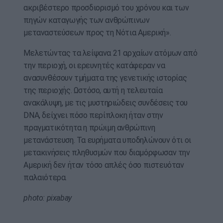
ακριβέστερο προσδιορισμό του χρόνου και των
πηγών καταγωγής των ανθρώπινων
μεταναστεύσεων προς τη Νότια Αμερική».
Μελετώντας τα λείψανα 21 αρχαίων ατόμων από
την περιοχή, οι ερευνητές κατάφεραν να
ανασυνθέσουν τμήματα της γενετικής ιστορίας
της περιοχής. Ωστόσο, αυτή η τελευταία
ανακάλυψη, με τις μυστηριώδεις συνδέσεις του
DNA, δείχνει πόσο περίπλοκη ήταν στην
πραγματικότητα η πρώιμη ανθρώπινη
μετανάστευση. Τα ευρήματα υποδηλώνουν ότι οι
μετακινήσεις πληθυσμών που διαμόρφωσαν την
Αμερική δεν ήταν τόσο απλές όσο πιστευόταν
παλαιότερα.
photo: pixabay