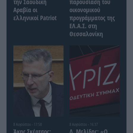
την Σαουδική
παρουσίαση του
Αραβία οι
οικονομικού
ελληνικοί Patriot
προγράμματος της
ΕΛ.Α.Σ. στη
Θεσσαλονίκη
8 Αυγούστου - 17:58
8 Αυγούστου - 16:37
Άκης Σκέρτσος:
Δ. Μελίδης: «Ο