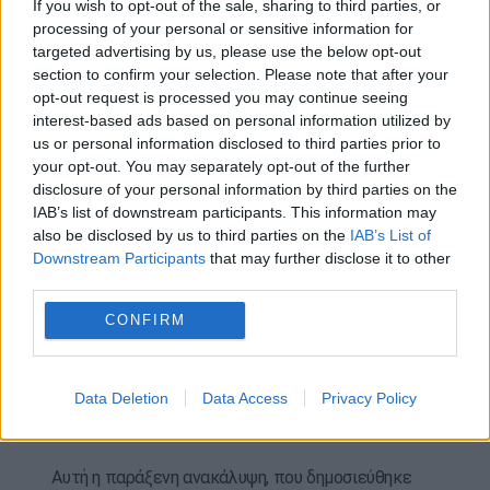
του Παναμά. Σύμφωνα με τους ερευνητές, οι
If you wish to opt-out of the sale, sharing to third parties, or
processing of your personal or sensitive information for
γενετικές ομοιότητες ανάμεσα σε αυτούς τους
targeted advertising by us, please use the below opt-out
αρχαίους Κολομβιανούς και στους σύγχρονους
section to confirm your selection. Please note that after your
ομιλητές Chibchan υποδηλώνουν κάποια σύνδεση.
opt-out request is processed you may continue seeing
Αν και είναι πιθανό αυτοί οι αρχαίοι άνθρωποι να
interest-based ads based on personal information utilized by
μιλούσαν μια γλώσσα συγγενική με τις Chibchan,
us or personal information disclosed to third parties prior to
your opt-out. You may separately opt-out of the further
δεν υπάρχει ακόμη οριστική απόδειξη.
disclosure of your personal information by third parties on the
IAB’s list of downstream participants. This information may
Οι ερευνητές υποθέτουν ότι με την πάροδο του
also be disclosed by us to third parties on the
IAB’s List of
χρόνου αυτοί οι αρχαίοι άνθρωποι ίσως
Downstream Participants
that may further disclose it to other
αναμείχθηκαν με άλλους πληθυσμούς, με
third parties.
αποτέλεσμα να εξασθενήσει το ξεχωριστό
CONFIRM
γενετικό τους αποτύπωμα. Ωστόσο, η επιρροή
τους εξακολουθεί να ανιχνεύεται στο γενετικό
τοπίο της περιοχής, ακόμη κι αν οι άμεσοι
Data Deletion
Data Access
Privacy Policy
απόγονοί τους δεν μπορούν πλέον να
εντοπιστούν.
Αυτή η παράξενη ανακάλυψη, που δημοσιεύθηκε