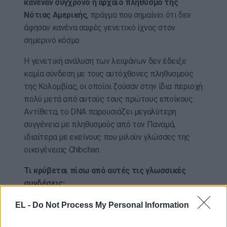
κανέναν σύγχρονο ή αρχαίο πληθυσμό της
Νότιας Αμερικής
, πράγμα που σημαίνει ότι δεν
άφησαν κανένα σαφές γενετικό ίχνος στον
σημερινό κόσμο.
Η γενετική ανάλυση των λειψάνων δεν έδειξε
καμία σύνδεση με τους αυτόχθονες πληθυσμούς
της Κολομβίας, οι οποίοι ζούσαν στην ίδια περιοχή
πολύ μετά από αυτούς τους πρώτους εποίκους.
Αντίθετα, το DNA παρουσιάζει μεγαλύτερη
συγγένεια με πληθυσμούς από τον Παναμά,
ιδιαίτερα με εκείνους που μιλούν γλώσσες της
οικογένειας Chibchan.
Τι κρύβεται πίσω από αυτές τις γλωσσικές
συνδέσεις;
Η οικογένεια γλωσσών Chibchan ομιλείται σήμερα
EL -
Do Not Process My Personal Information
από αυτόχθονες λαούς σε περιοχές του Ισθμού