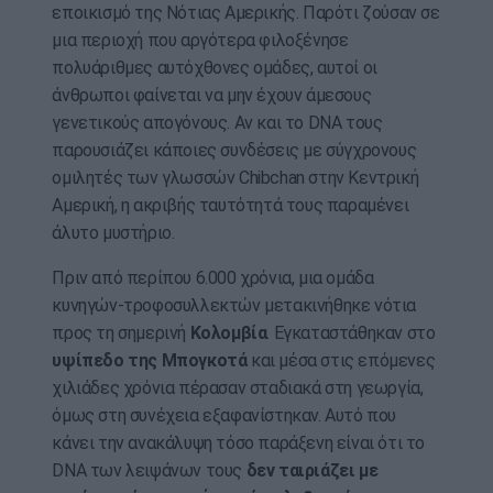
εποικισμό της Νότιας Αμερικής. Παρότι ζούσαν σε
μια περιοχή που αργότερα φιλοξένησε
πολυάριθμες αυτόχθονες ομάδες, αυτοί οι
άνθρωποι φαίνεται να μην έχουν άμεσους
γενετικούς απογόνους. Αν και το DNA τους
παρουσιάζει κάποιες συνδέσεις με σύγχρονους
ομιλητές των γλωσσών Chibchan στην Κεντρική
Αμερική, η ακριβής ταυτότητά τους παραμένει
άλυτο μυστήριο.
Πριν από περίπου 6.000 χρόνια, μια ομάδα
κυνηγών-τροφοσυλλεκτών μετακινήθηκε νότια
προς τη σημερινή
Κολομβία
. Εγκαταστάθηκαν στο
υψίπεδο της Μπογκοτά
και μέσα στις επόμενες
χιλιάδες χρόνια πέρασαν σταδιακά στη γεωργία,
όμως στη συνέχεια εξαφανίστηκαν. Αυτό που
κάνει την ανακάλυψη τόσο παράξενη είναι ότι το
DNA των λειψάνων τους
δεν ταιριάζει με