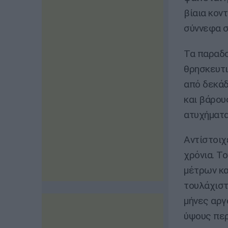
βίαια κον
σύννεφα σ
Τα παραδο
θρησκευτι
από δεκάδ
και βάρου
ατυχήματα
Αντίστοιχ
χρόνια. Τ
μέτρων κα
τουλάχιστ
μήνες αργ
ύψους περ