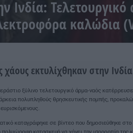
ην Ινδία: Τελετουργικό
λεκτροφόρα καλώδια (V
ς χάους εκτυλίχθηκαν στην Ινδία
τεράστιο ξύλινο τελετουργικό άρμα-ναός κατέρρευσε
ιάρκεια πολυπληθούς θρησκευτικής πομπής, προκαλώ
ευρισκόμενους.
ατικό καταγράφηκε σε βίντεο που δημοσιεύθηκε στο 
η πολυώροφη κατασκευή να χάνει την ισορροπία της κ