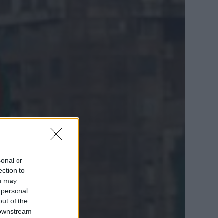
sonal or
ection to
ou may
 personal
out of the
 downstream