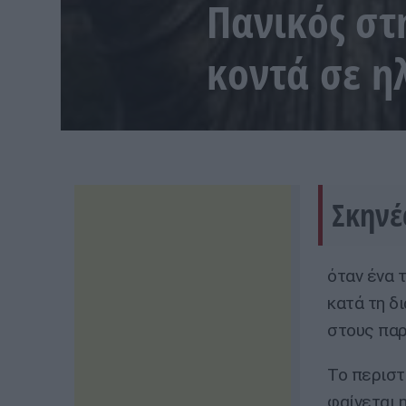
Πανικός στ
κοντά σε η
Σκηνέ
όταν ένα 
κατά τη δ
στους παρ
Το περιστ
φαίνεται 