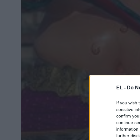
EL -
Do No
If you wish 
sensitive in
confirm you
continue se
information 
further disc