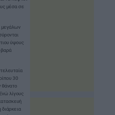
υς μέσα σε
ι μεγάλων
σύρονται
τιου ύψους
σοβαρά
 τελευταία
ρίπου 30
ν θάνατο
 Ενώ λίγους
 κατασκευή
 διάρκεια