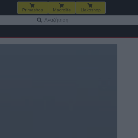
Primashop
Macrolife
Liakoshop
Αναζήτηση
για: