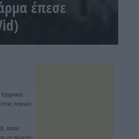
 άρμα έπεσε
id)
 ξαφνικά
ντας πανικό
X, όπου
αι να πέφτει