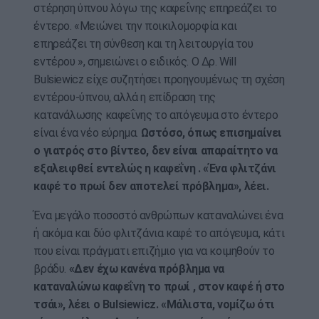
στέρηση ύπνου λόγω της καφεΐνης επηρεάζει το
έντερο. «Μειώνει την ποικιλομορφία και
επηρεάζει τη σύνθεση και τη λειτουργία του
εντέρου », σημειώνει ο ειδικός. Ο Δρ. Will
Bulsiewicz είχε συζητήσει προηγουμένως τη σχέση
εντέρου-ύπνου, αλλά η επίδραση της
κατανάλωσης καφεΐνης το απόγευμα στο έντερο
είναι ένα νέο εύρημα.
Ωστόσο, όπως επισημαίνει
ο γιατρός στο βίντεο, δεν είναι απαραίτητο να
εξαλειφθεί εντελώς η καφεΐνη . «Ένα φλιτζάνι
καφέ το πρωί δεν αποτελεί πρόβλημα», λέει.
Ένα μεγάλο ποσοστό ανθρώπων καταναλώνει ένα
ή ακόμα και δύο φλιτζάνια καφέ το απόγευμα, κάτι
που είναι πράγματι επιζήμιο για να κοιμηθούν το
βράδυ.
«Δεν έχω κανένα πρόβλημα να
καταναλώνω καφεΐνη το πρωί , στον καφέ ή στο
τσάι», λέει ο Bulsiewicz. «Μάλιστα, νομίζω ότι