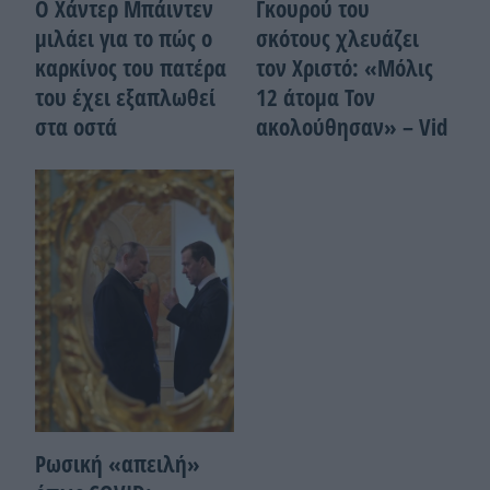
Ο Χάντερ Μπάιντεν
Γκουρού του
μιλάει για το πώς ο
σκότους χλευάζει
καρκίνος του πατέρα
τον Χριστό: «Μόλις
του έχει εξαπλωθεί
12 άτομα Τον
στα οστά
ακολούθησαν» – Vid
Ρωσική «απειλή»