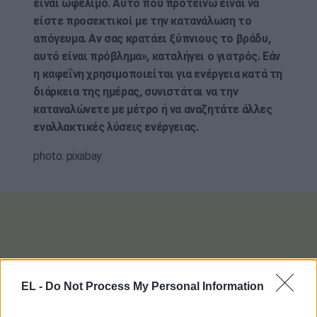
είναι ωφέλιμο. Αυτό που προτείνω είναι να
είστε προσεκτικοί με την κατανάλωση το
απόγευμα. Αν σας κρατάει ξύπνιους το βράδυ,
αυτό είναι πρόβλημα», καταλήγει ο γιατρός. Εάν
η καφεΐνη χρησιμοποιείται για ενέργεια κατά τη
διάρκεια της ημέρας, συνιστάται να την
καταναλώνετε με μέτρο ή να αναζητάτε άλλες
εναλλακτικές λύσεις ενέργειας.
photo: pixabay
EL -
Do Not Process My Personal Information