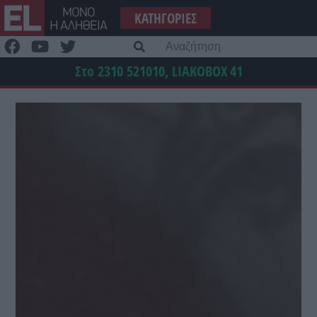
Μετάβαση
ΚΑΤΗΓΟΡΊΕΣ
στο
περιεχόμενο
Α
γι
Στο 2310 521010, LIAKOBOX
41