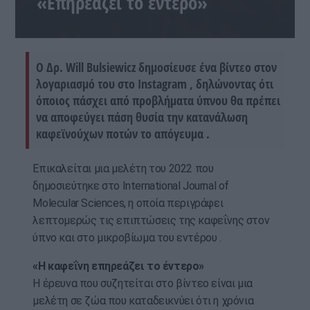
«Επηρεάζει το έντερο»
Ο Δρ. Will Bulsiewicz δημοσίευσε ένα βίντεο στον
λογαριασμό του στο Instagram , δηλώνοντας ότι
όποιος πάσχει από προβλήματα ύπνου θα πρέπει
να αποφεύγει πάση θυσία την κατανάλωση
καφεϊνούχων ποτών το απόγευμα .
Επικαλείται μια μελέτη του 2022 που
δημοσιεύτηκε στο International Journal of
Molecular Sciences, η οποία περιγράφει
λεπτομερώς τις επιπτώσεις της καφεΐνης στον
ύπνο και στο μικροβίωμα του εντέρου .
«Η καφεΐνη επηρεάζει το έντερο»
Η έρευνα που συζητείται στο βίντεο είναι μια
μελέτη σε ζώα που καταδεικνύει ότι η χρόνια