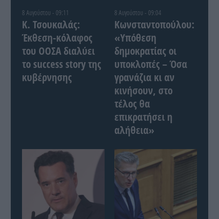
8 Αυγούστου - 09:11
8 Αυγούστου - 09:04
Κ. Τσουκαλάς:
Κωνσταντοπούλου:
Έκθεση-κόλαφος
«Υπόθεση
του ΟΟΣΑ διαλύει
δημοκρατίας οι
το success story της
υποκλοπές – Όσα
κυβέρνησης
γρανάζια κι αν
κινήσουν, στο
τέλος θα
επικρατήσει η
αλήθεια»