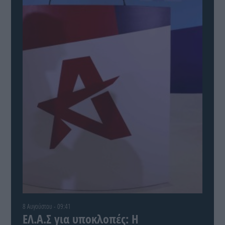
8 Αυγούστου - 09:41
ΕΛ.Α.Σ για υποκλοπές: Η