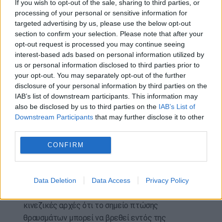
If you wish to opt-out of the sale, sharing to third parties, or
την περιοχή.
processing of your personal or sensitive information for
targeted advertising by us, please use the below opt-out
«Η Αυστραλία ήταν σαφής ότι αυτή η σχεδιαζόμενη
section to confirm your selection. Please note that after your
δοκιμή στο πλαίσιο μιας ταχείας ενίσχυσης των
opt-out request is processed you may continue seeing
στρατιωτικών δυνάμεων από την Κίνα χωρίς
interest-based ads based on personal information utilized by
διαφάνεια και την αποσαφήνιση των σκοπών της
us or personal information disclosed to third parties prior to
που αναμένει η περιοχή», δήλωσε η Γουόνγκ σε
your opt-out. You may separately opt-out of the further
δημοσιογράφους σε συνέντευξη Τύπου στην
disclosure of your personal information by third parties on the
IAB’s list of downstream participants. This information may
πρωτεύουσα των Φίτζι, Σούβα.
also be disclosed by us to third parties on the
IAB’s List of
Downstream Participants
that may further disclose it to other
Η ιαπωνική κυβέρνηση δήλωσε ότι έλαβε
third parties.
ενημέρωση για την εκτόξευση του πυραύλου και
κάλεσε την Κίνα να επανεξετάσει την κίνηση.
CONFIRM
«Εκφράσαμε τη σοβαρή ανησυχία μας για την
αυξημένη δραστηριότητα του κινεζικού στρατού»,
δήλωσε το Τόκιο, προσθέτοντας ότι η ιαπωνική
Data Deletion
Data Access
Privacy Policy
ακτοφυλακή είχε ενημερωθεί χθες από τις
κινεζικές αρχές ότι το σημείο πτώσης
θραυσμάτων μπορεί να βρεθεί εντός της