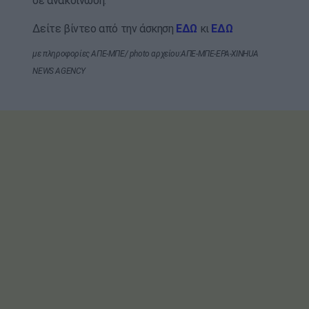
σε ανακοίνωση.
Δείτε βίντεο από την άσκηση
ΕΔΩ
κι
ΕΔΩ
με πληροφορίες
ΑΠΕ-ΜΠΕ/ photo αρχείου:ΑΠΕ-ΜΠΕ-EPA-XINHUA
NEWS AGENCY