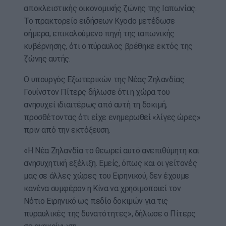
αποκλειστικής οικονομικής ζώνης της Ιαπωνίας.
Το πρακτορείο ειδήσεων Kyodo μετέδωσε
σήμερα, επικαλούμενο πηγή της ιαπωνικής
κυβέρνησης, ότι ο πύραυλος βρέθηκε εκτός της
ζώνης αυτής.
Ο υπουργός Εξωτερικών της Νέας Ζηλανδίας
Γουίνστον Πίτερς δήλωσε ότι η χώρα του
ανησυχεί ιδιαιτέρως από αυτή τη δοκιμή,
προσθέτοντας ότι είχε ενημερωθεί «λίγες ώρες»
πριν από την εκτόξευση.
«Η Νέα Ζηλανδία το θεωρεί αυτό ανεπιθύμητη και
ανησυχητική εξέλιξη. Εμείς, όπως και οι γείτονές
μας σε άλλες χώρες του Ειρηνικού, δεν έχουμε
κανένα συμφέρον η Κίνα να χρησιμοποιεί τον
Νότιο Ειρηνικό ως πεδίο δοκιμών για τις
πυραυλικές της δυνατότητες», δήλωσε ο Πίτερς