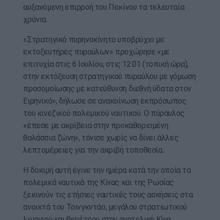
αυξανόμενη επιρροή του Πεκίνου τα τελευταία
χρόνια.
«Στρατηγικό πυρηνοκίνητο υποβρύχιο με
εκτοξευτήρες πυραύλων» προχώρησε «με
επιτυχία στις 6 Ιουλίου, στις 12:01 (τοπική ώρα),
στην εκτόξευση στρατηγικού πυραύλου με γόμωση
προσομοίωσης με κατεύθυνση διεθνή ύδατα στον
Ειρηνικό», δήλωσε σε ανακοίνωση εκπρόσωπος
του κινεζικού πολεμικού ναυτικού. Ο πύραυλος
«έπεσε με ακρίβεια στην προκαθορισμένη
θαλάσσια ζώνη», τόνισε χωρίς να δίνει άλλες
λεπτομέρειες για την ακριβή τοποθεσία.
Η δοκιμή αυτή έγινε την ημέρα κατά την οποία τα
πολεμικά ναυτικά της Κίνας και της Ρωσίας
ξεκινούν τις ετήσιες ναυτικές τους ασκήσεις στα
ανοικτά του Τσινγκντάο, μεγάλου στρατιωτικού
λιμανιού και θερέτρου στην ανατολική Κίνα.