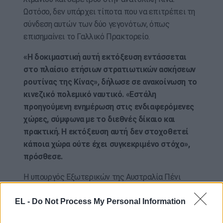
Ωστόσο, δεν υπάρχει τίποτα που να επιτρέπει τη
σύνδεση αυτών των δύο γεγονότων, όπως
επισημαίνει το Γαλλικό Πρακτορείο.
«Η δοκιμαστική αυτή εκτόξευση εντάσσεται
στο πλαίσιο ετήσιων στρατιωτικών ασκήσεων
ρουτίνας της Κίνας», δήλωσε σε ανακοίνωση το
κινεζικό πολεμικό ναυτικό. «Εστάλη
προηγούμενη ενημέρωση στις ενδιαφερόμενες
χώρες, σύμφωνα με το διεθνές δίκαιο και
πρακτική. Η εκτόξευση αυτή δεν στοχοθετεί
κάποια χώρα ούτε έχει συγκεκριμένο στόχο»,
πρόσθεσε.
Η υπουργός Εξωτερικών της Αυστραλία Πένι
Γουόνγκ δήλωσε ότι η Κίνα είχε ενημερώσει την
EL -
Do Not Process My Personal Information
κυβέρνηση για τη προγραμματισμένη δοκιμή αλλά
δήλωσε ότι
η εκτόξευση «αποσταθεροποιεί»