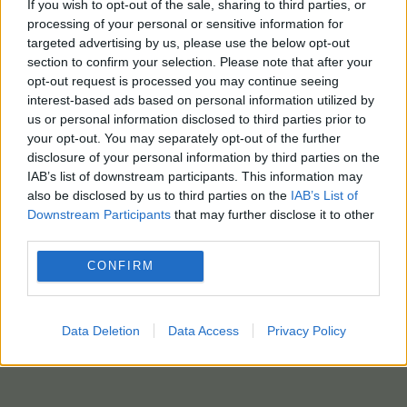
If you wish to opt-out of the sale, sharing to third parties, or
σαφή δείκτη της κλιματικής αλλαγής, που
processing of your personal or sensitive information for
προκαλείται κυρίως από την καύση άνθρακα,
targeted advertising by us, please use the below opt-out
πετρελαίου και φυσικού αερίου, σημειώνουν οι
section to confirm your selection. Please note that after your
υπογράφοντες το άρθρο τονίζοντας ότι εφεξής
opt-out request is processed you may continue seeing
τα κύματα καύσωνα αναμένεται να γίνουν πιο
interest-based ads based on personal information utilized by
us or personal information disclosed to third parties prior to
συχνά, μεγαλύτερης διάρκειας και πιο έντονα.
your opt-out. You may separately opt-out of the further
ΑΠΕ-ΜΠΕ-του ανταποκριτή Μ. Σπινθουράκη
/ photo:pixabay
disclosure of your personal information by third parties on the
IAB’s list of downstream participants. This information may
also be disclosed by us to third parties on the
IAB’s List of
Downstream Participants
that may further disclose it to other
third parties.
CONFIRM
Data Deletion
Data Access
Privacy Policy