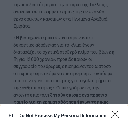
την πιο ζεστή ημέρα στην ιστορία της Γαλλίας»,
ανακοίνωσε τη συμμετοχή της της σε ένα νέο
έργο ορυκτών καυσίμων στα Ηνωμένα Αραβικά
Εμιράτα.
«Η βιομηχανία ορυκτών καυσίμων και οι
δεκαετίες αδράνειας για το κλίμα έχουν
διαταράξει το σχετικά σταθερό κλίμα που βίωνε η
Γη για 12.000 χρόνια», προειδοποιούν οι
συγγραφείς του άρθρου, επισημαίνοντας ωστόσο
ότι «μπορούμε ακόμα να αποτρέψουμε τον κόσμο
από το να γίνει ακατοίκητος για μεγάλα τμήματα
της ανθρωπότητας». Οι υπογράφοντες την
ανοιχτή επιστολή
ζητούν επίσης ένα πράσινο
ταμείο για τη χρηματοδότηση έργων τοπικής
αυτοδιοίκησης που αποσκοπούν στην
EL -
Do Not Process My Personal Information
επιτάχυνση της οικολογικής μετάβασης.
Τα
επαναλαμβανόμενα κύματα καύσωνα αποτελούν