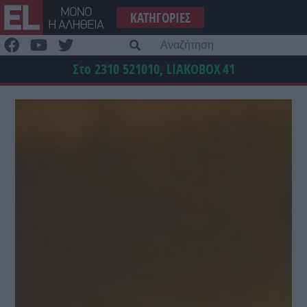
Μετάβαση
ΚΑΤΗΓΟΡΊΕΣ
στο
περιεχόμενο
Α
γι
Στο 2310 521010, LIAKOBOX
41