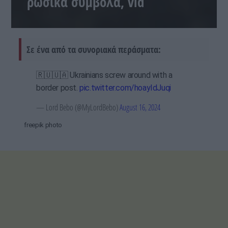
ρωσικά σύμβολα, vid
Σε ένα από τα συνοριακά περάσματα:
🇷🇺🇺🇦 Ukrainians screw around with a
border post.
pic.twitter.com/hoayIdJuqi
— Lord Bebo (@MyLordBebo)
August 16, 2024
freepik photo