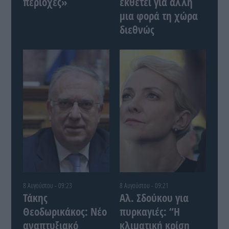
περιοχές»
εκθέτει για άλλη
μια φορά τη χώρα
διεθνώς
8 Αυγούστου - 09:23
8 Αυγούστου - 09:21
Τάκης
Αλ. Σδούκου για
Θεοδωρικάκος: Νέο
πυρκαγιές: “Η
αναπτυξιακό
κλιματική κρίση