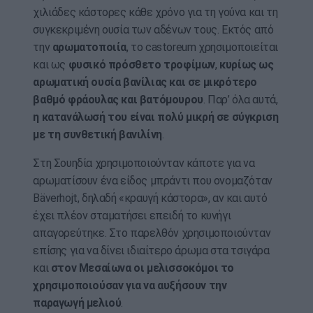
χιλιάδες κάστορες κάθε χρόνο για τη γούνα και τη
συγκεκριμένη ουσία των αδένων τους. Εκτός από
την
αρωματοποιία
, το castoreum χρησιμοποιείται
και ως
φυσικό πρόσθετο τροφίμων
,
κυρίως ως
αρωματική ουσία βανίλιας και σε μικρότερο
βαθμό φράουλας και βατόμουρου
. Παρ’ όλα αυτά,
η κατανάλωσή του είναι πολύ μικρή σε σύγκριση
με τη συνθετική βανιλίνη
.
Στη Σουηδία χρησιμοποιούνταν κάποτε για να
αρωματίσουν ένα είδος μπράντι που ονομαζόταν
Bäverhojt, δηλαδή «κραυγή κάστορα», αν και αυτό
έχει πλέον σταματήσει επειδή το κυνήγι
απαγορεύτηκε. Στο παρελθόν χρησιμοποιούνταν
επίσης για να δίνει ιδιαίτερο άρωμα στα τσιγάρα
και
στον Μεσαίωνα οι μελισσοκόμοι το
χρησιμοποιούσαν για να αυξήσουν την
παραγωγή μελιού
.