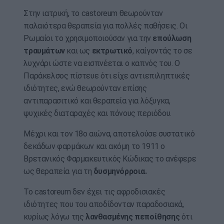
Στην ιατρική, το castoreum θεωρούνταν
παλαιότερα θεραπεία για πολλές παθήσεις. Οι
Ρωμαίοι το χρησιμοποιούσαν για την
επούλωση
τραυμάτων
και ως
εκτρωτικό
, καίγοντάς το σε
λυχνάρι ώστε να εισπνέεται ο καπνός του. Ο
Παράκελσος πίστευε ότι είχε αντιεπιληπτικές
ιδιότητες, ενώ θεωρούνταν επίσης
αντιπαρασιτικό και θεραπεία για λόξυγκα,
ψυχικές διαταραχές και πόνους περιόδου.
Μέχρι και τον 18ο αιώνα, αποτελούσε συστατικό
δεκάδων φαρμάκων και ακόμη το 1911 ο
Βρετανικός Φαρμακευτικός Κώδικας το ανέφερε
ως θεραπεία για τη
δυσμηνόρροια.
Το castoreum δεν έχει τις αφροδισιακές
ιδιότητες που του αποδίδονταν παραδοσιακά,
κυρίως λόγω της
λανθασμένης πεποίθησης
ότι