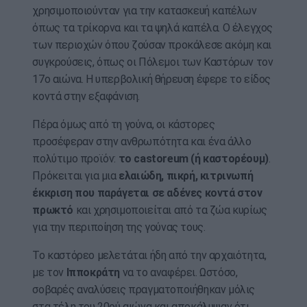
χρησιμοποιούνταν για την κατασκευή καπέλων
όπως τα τρίκορνα και τα ψηλά καπέλα. Ο έλεγχος
των περιοχών όπου ζούσαν προκάλεσε ακόμη και
συγκρούσεις, όπως οι Πόλεμοι των Καστόρων τον
17ο αιώνα. Η υπερβολική θήρευση έφερε το είδος
κοντά στην εξαφάνιση.
Πέρα όμως από τη γούνα, οι κάστορες
προσέφεραν στην ανθρωπότητα και ένα άλλο
πολύτιμο προϊόν:
το castoreum (ή καστορέουμ)
.
Πρόκειται για μια
ελαιώδη, πικρή, κιτρινωπή
έκκριση που παράγεται σε αδένες κοντά στον
πρωκτό
και χρησιμοποιείται από τα ζώα κυρίως
για την περιποίηση της γούνας τους.
Το καστόρεο μελετάται ήδη από την αρχαιότητα,
με τον
Ιπποκράτη
να το αναφέρει. Ωστόσο,
σοβαρές αναλύσεις πραγματοποιήθηκαν μόλις
στα τέλη του 20ού αιώνα και αποκάλυψαν ότι