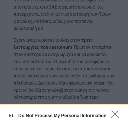
αποτελείται από 24 βιοχημικές ενώσεις που
προέρχονται από τη φυτική διατροφή των ζώων:
φαινόλες, κετόνες, οξέα, μονοτερπένια,
αλκαλοειδή κ.ά.
Έχουν αναγνωριστεί τουλάχιστον
τρεις
λειτουργίες του castoreum
. Πρώτον, επιτρέπει
στον κάστορα να αναγνωρίζει και να οριοθετεί
την επικράτειά του. Η μυρωδιά του μεταφέρεται
τόσο μέσω του αέρα όσο και μέσω του νερού και
παίζει σημαντικό κοινωνικό ρόλο στη ρύθμιση των
πληθυσμών. Δεύτερον, έχει φερομονική δράση. Και
τρίτον, βοηθά στην αδιαβροχοποίηση της γούνας,
κάτι απαραίτητο για την υδρόβια ζωή τους.
Όπως μπορεί κανείς να φανταστεί, το castoreum
EL -
Do Not Process My Personal Information
έχει πολύ έντονη οσμή και αναζητούνταν ήδη από
την αρχαιότητα για χρήση στην αρωματοποιία.