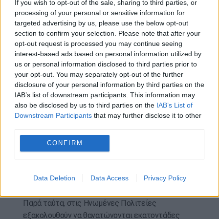
If you wish to opt-out of the sale, sharing to third parties, or
Στην πραγματικότητα, αποτελεί μία από τις
processing of your personal or sensitive information for
βασικές ουσίες που χρησιμοποιούνται στα
targeted advertising by us, please use the below opt-out
αρώματα μαζί με άλλες ζωικές ουσίες όπως το
section to confirm your selection. Please note that after your
μόσχο, το άμβρα, η σιβέτη και το hyraceum.
opt-out request is processed you may continue seeing
Εξάγεται από τους αδένες μέσω μιας χρονοβόρας
interest-based ads based on personal information utilized by
us or personal information disclosed to third parties prior to
διαδικασίας σύνθλιψης, ξήρανσης και ανάμιξης με
your opt-out. You may separately opt-out of the further
αλκοόλ, η οποία απαιτεί δύο χρόνια ωρίμανσης.
disclosure of your personal information by third parties on the
IAB’s list of downstream participants. This information may
Παρότι στην καθαρή του μορφή έχει υπερβολικά
also be disclosed by us to third parties on the
IAB’s List of
έντονη μυρωδιά, όταν αραιώνεται αποκτά πιο
Downstream Participants
that may further disclose it to other
ήπιο άρωμα που θυμίζει δέρμα. Χρησιμοποιείται
third parties.
κυρίως σε ανδρικά αρώματα με ξυλώδεις ή
CONFIRM
ανατολίτικες νότες. Ωστόσο, πλέον
προτιμώνται
όλο και περισσότερο οι συνθετικές
εναλλακτικές για να αποφεύγεται η θανάτωση
Data Deletion
Data Access
Privacy Policy
ζώων.
Παρά ταύτα, στις Ηνωμένες Πολιτείες
εξακολουθούν να θανατώνονται εκατοντάδες