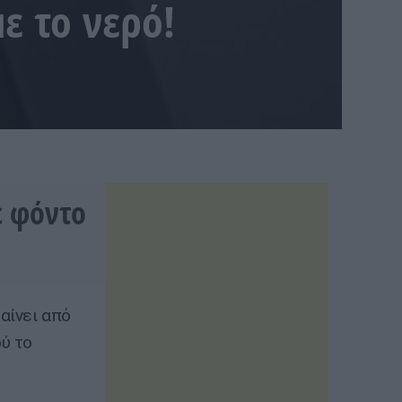
ε το νερό!
ε φόντο
αίνει από
ύ το