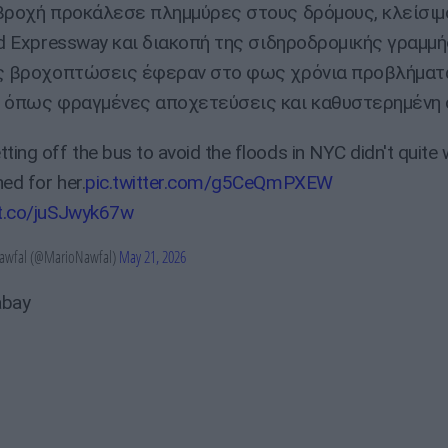
βροχή προκάλεσε πλημμύρες στους δρόμους, κλείσιμ
nd Expressway και διακοπή της σιδηροδρομικής γραμμή
ς βροχοπτώσεις έφεραν στο φως χρόνια προβλήματ
 όπως φραγμένες αποχετεύσεις και καθυστερημένη 
tting off the bus to avoid the floods in NYC didn't quite
ed for her.
pic.twitter.com/g5CeQmPXEW
/t.co/juSJwyk67w
wfal (@MarioNawfal)
May 21, 2026
abay