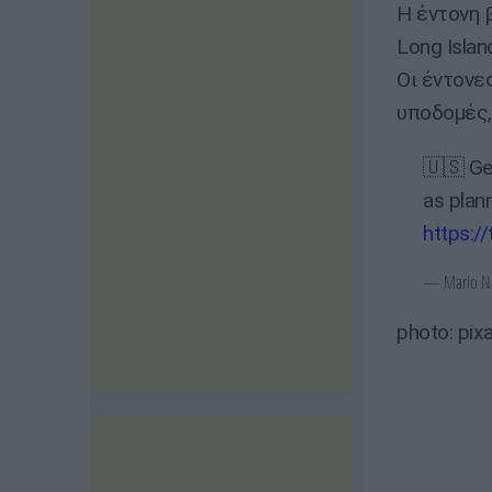
Η έντονη 
Long Isla
Οι έντονε
υποδομές,
🇺🇸 Ge
as plann
https:/
— Mario Na
photo: pix