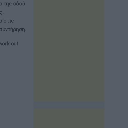
ο της οδού
ς.
α στις
συντήρηση.
 work out