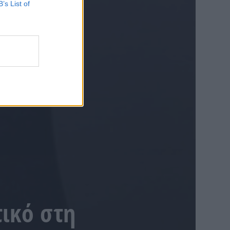
B’s List of
τικό στη