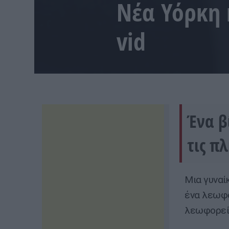
Νέα Υόρκη 
vid
Ένα β
τις π
Μια γυναί
ένα λεωφο
λεωφορεί