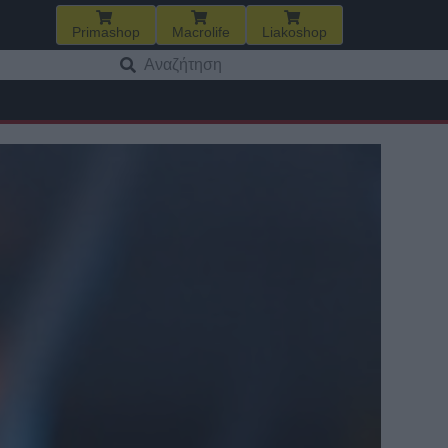
Primashop
Macrolife
Liakoshop
Αναζήτηση
για: