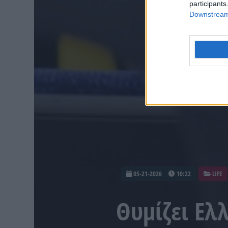
participants
Downstream 
05-21-2026
10:22
LIFE
Θυμίζει Ελ