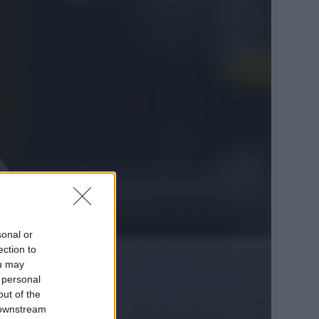
sonal or
ection to
ou may
 personal
out of the
 downstream