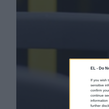
EL -
Do No
If you wish 
sensitive in
confirm you
continue se
information 
further disc