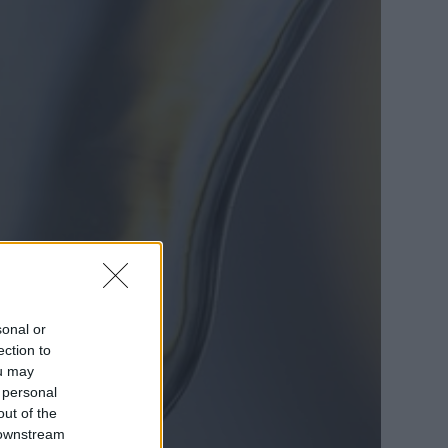
sonal or
ection to
ou may
 personal
out of the
 downstream