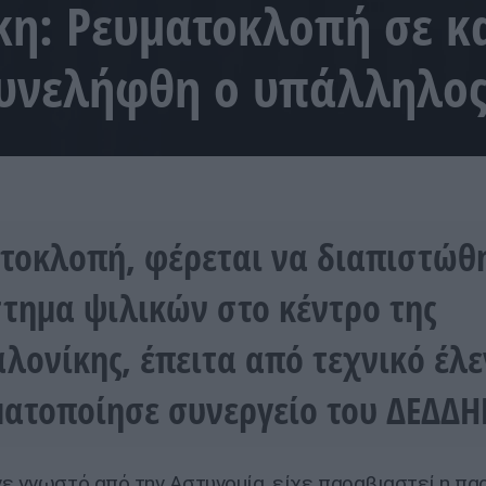
κη: Ρευματοκλοπή σε κ
συνελήφθη ο υπάλληλο
τοκλοπή, φέρεται να διαπιστώθ
τημα ψιλικών στο κέντρο της
λονίκης, έπειτα από τεχνικό έλ
ατοποίησε συνεργείο του ΔΕΔΔΗ
ε γνωστό από την Αστυνομία, είχε παραβιαστεί η πα