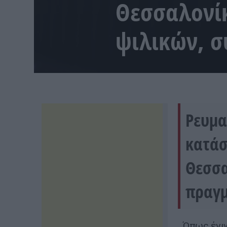
Θεσσαλονί
ψιλικών, 
Ρευμα
κατάσ
Θεσσα
πραγμ
Όπως έγιν