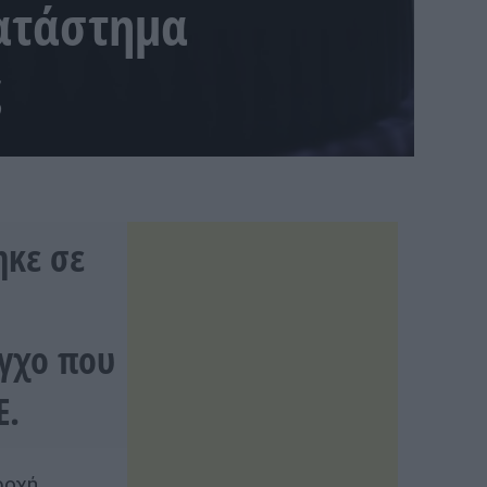
ατάστημα
ς
ηκε σε
εγχο που
Ε.
ροχή