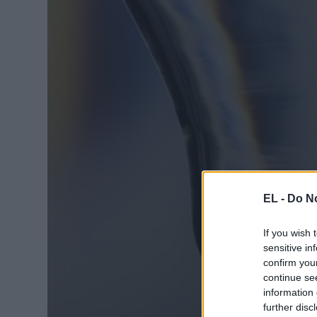
EL -
Do No
If you wish 
sensitive in
confirm you
continue se
information 
further disc