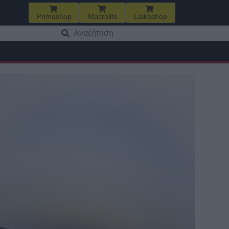
Primashop
Macrolife
Liakoshop
Αναζήτηση
για: