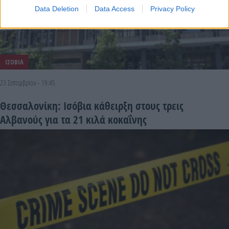
Data Deletion
Data Access
Privacy Policy
ΙΣΟΒΙΑ
23 Σεπτεμβρίου - 19:45
Θεσσαλονίκη: Ισόβια κάθειρξη στους τρεις
Αλβανούς για τα 21 κιλά κοκαΐνης