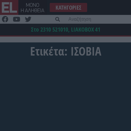
Μετάβαση
ΚΑΤΗΓΟΡΊΕΣ
στο
περιεχόμενο
Α
γι
Στο 2310 521010, LIAKOBOX
41
Ετικέτα:
ΙΣΟΒΙΑ