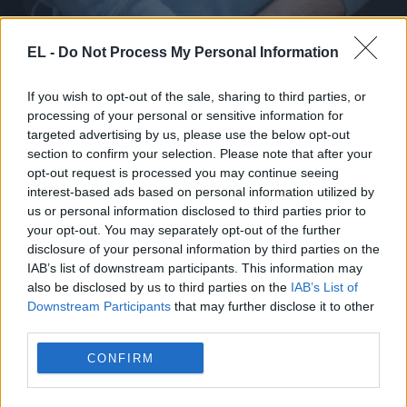
EL -
Do Not Process My Personal Information
If you wish to opt-out of the sale, sharing to third parties, or
processing of your personal or sensitive information for
targeted advertising by us, please use the below opt-out
section to confirm your selection. Please note that after your
ΒΙΑΣΜΟΣ
opt-out request is processed you may continue seeing
interest-based ads based on personal information utilized by
10 Νοεμβρίου - 12:20
us or personal information disclosed to third parties prior to
your opt-out. You may separately opt-out of the further
Φρίκη στη Θεσσαλονίκη: Ισόβια ξανά στον 62χρονο
disclosure of your personal information by third parties on the
που σκότωσε την κατάκοιτη μητέρα του και την
IAB’s list of downstream participants. This information may
also be disclosed by us to third parties on the
IAB’s List of
βίαζε
Downstream Participants
that may further disclose it to other
third parties.
CONFIRM