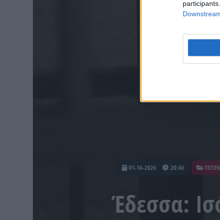
participants
Downstream 
01-16-2026
20:46
ΓΕΓΟ
Έδεσσα: Ισ