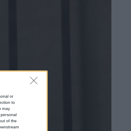
sonal or
ection to
ou may
 personal
out of the
 downstream