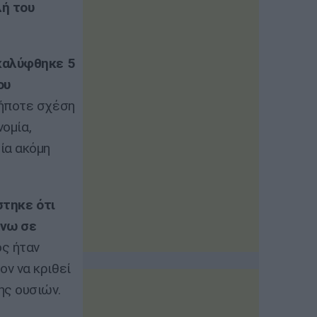
λή του
καλύφθηκε 5
ου
δήποτε σχέση
νομία,
ία ακόμη
στηκε ότι
άνω σε
ος ήταν
ν να κριθεί
ης ουσιών.