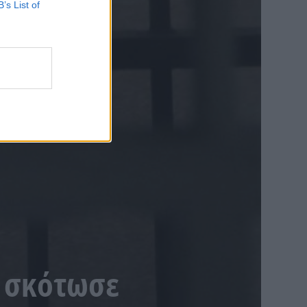
B’s List of
υ σκότωσε