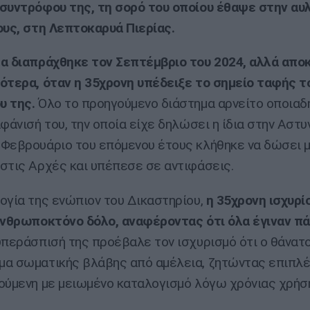
συντρόφου της, τη σορό του οποίου έθαψε στην αυ
ους, στη Λεπτοκαρυά Πιερίας.
α διαπράχθηκε τον Σεπτέμβριο του 2024, αλλά απο
ότερα, όταν η 35χρονη υπέδειξε το σημείο ταφής τ
υ της.
Όλο το προηγούμενο διάστημα αρνείτο οποια
φάνισή του, την οποία είχε δηλώσει η ίδια στην Αστυ
Φεβρουάριο του επόμενου έτους κλήθηκε να δώσει μ
στις Αρχές και υπέπεσε σε αντιφάσεις.
ογία της ενώπιον του Δικαστηρίου,
η 35χρονη ισχυρί
ανθρωποκτόνο δόλο, αναφέροντας ότι όλα έγιναν π
περάσπισή της προέβαλε τον ισχυρισμό ότι ο θάνατ
α σωματικής βλάβης από αμέλεια, ζητώντας επιπλέο
ούμενη με μειωμένο καταλογισμό λόγω χρόνιας χρήσ