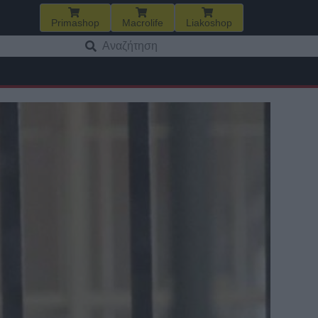
Primashop
Macrolife
Liakoshop
Αναζήτηση
για: