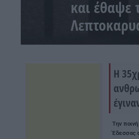
και έθαψε 
Λεπτοκαρυά
H 35χ
ανθρω
έγινα
Την ποινή
Έδεσσας σ