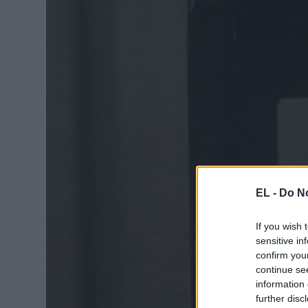
EL -
Do No
If you wish 
sensitive in
confirm you
continue se
information 
further disc