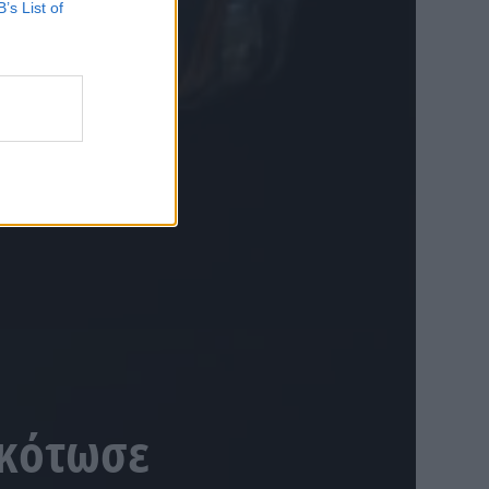
B’s List of
σκότωσε