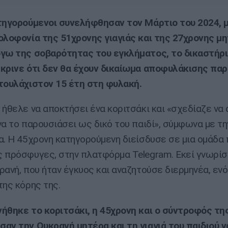
τηγορούμενοι συνελήφθησαν τον Μάρτιο του 2024, 
ολοφονία της 51χρονης γιαγιάς και της 27χρονης μ
γω της σοβαρότητας του εγκλήματος, το δικαστήρι
κρινε ότι δεν θα έχουν δικαίωμα αποφυλάκισης πα
τουλάχιστον 15 έτη στη φυλακή.
 ήθελε να αποκτήσει ένα κοριτσάκι και «σχεδίαζε να
να το παρουσιάσει ως δικό του παιδί», σύμφωνα με τη
α. Η 45χρονη κατηγορούμενη διείσδυσε σε μια ομάδα 
 πρόσφυγες, στην πλατφόρμα Telegram. Εκεί γνωρίσ
ρανή, που ήταν έγκυος και αναζητούσε διερμηνέα, εν
της κόρης της.
ήθηκε το κοριτσάκι, η 45χρονη και ο σύντροφός τη
αν την Ουκρανή μητέρα και τη γιαγιά του παιδιού ν