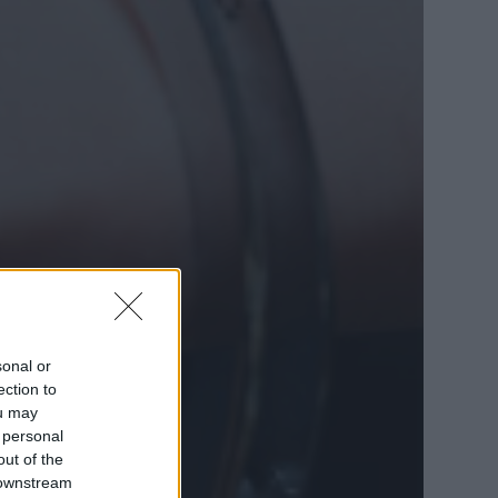
sonal or
ection to
ou may
 personal
out of the
 downstream