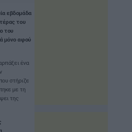
μία εβδομάδα
ητέρας του
ο του
ρά μόνο αφού
 αρπάξει ένα
ν
που στήριζε
τηκε με τη
όψει της
ς
α