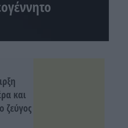
εογέννητο
ιρξη
έρα και
ο ζεύγος