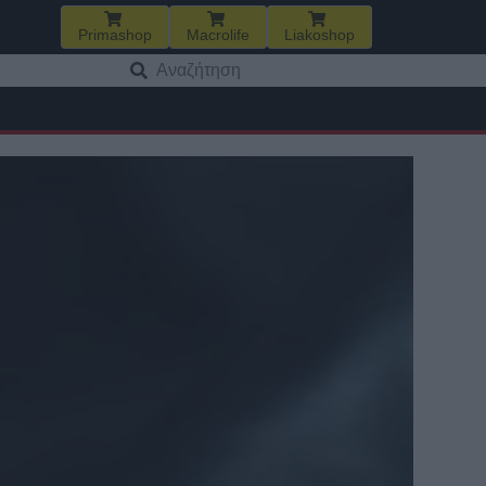
Primashop
Macrolife
Liakoshop
Αναζήτηση
για: