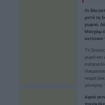
Οι δύο κα
μετά τη δ
μωρού. Λό
Μανχάιμ έ
εκτίσουν 
Το ζεύγος
μωρό και 
εισαγγελί
Ουκρανούς
νεαρή Ουκ
γέννησης 
Αφού γενν
προσκάλεσ