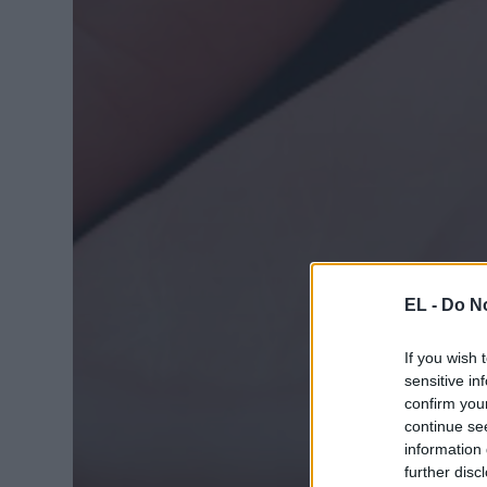
EL -
Do No
If you wish 
sensitive in
confirm you
continue se
information 
further disc