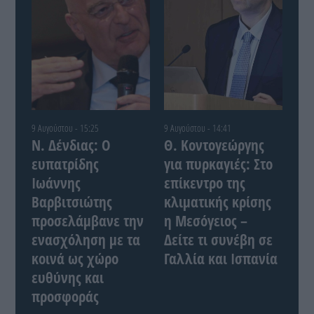
9 Αυγούστου - 15:25
9 Αυγούστου - 14:41
Ν. Δένδιας: Ο
Θ. Κοντογεώργης
ευπατρίδης
για πυρκαγιές: Στο
Ιωάννης
επίκεντρο της
Βαρβιτσιώτης
κλιματικής κρίσης
προσελάμβανε την
η Μεσόγειος –
ενασχόληση με τα
Δείτε τι συνέβη σε
κοινά ως χώρο
Γαλλία και Ισπανία
ευθύνης και
προσφοράς