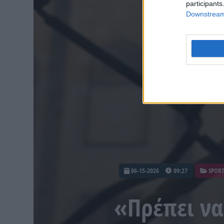
participants
Downstream 
06-15-2026
09:27
SPOR
«Πρέπει να