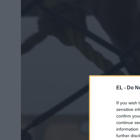
EL -
Do No
If you wish 
sensitive in
confirm you
continue se
information 
further disc