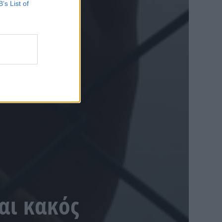
B’s List of
αι κακός