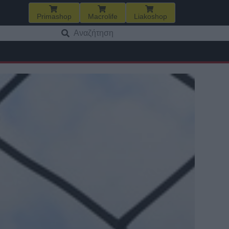
Primashop
Macrolife
Liakoshop
Αναζήτηση
για: