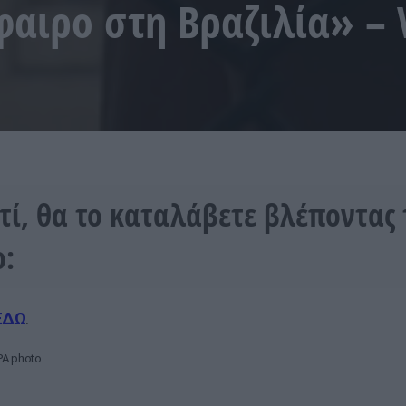
αιρο στη Βραζιλία» – V
ατί, θα το καταλάβετε βλέποντας 
ο:
ΕΔΩ
.
A photo