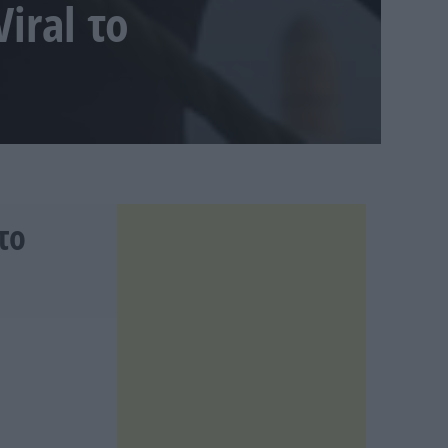
iral το
το