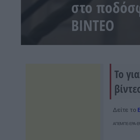
στο ποδόσφ
ΒΙΝΤΕΟ
Το γι
βίντε
Δείτε το
ΑΠΕΜΠΕ-EPA-EP