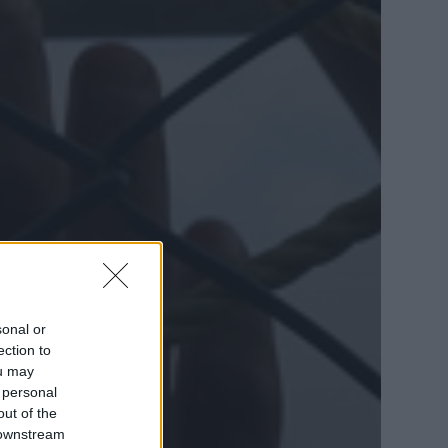
sonal or
ection to
ou may
 personal
out of the
 downstream