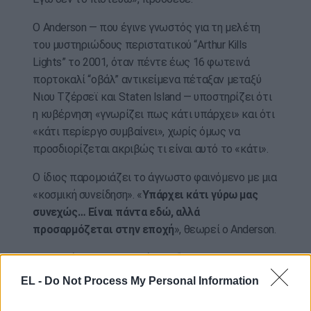
Ο Anderson — που έγινε γνωστός για τη μελέτη
του μυστηριώδους περιστατικού “Arthur Kills
Lights” το 2001, όταν πέντε έως 16 φωτεινά
πορτοκαλί “οβάλ” αντικείμενα πέταξαν μεταξύ
Νιου Τζέρσεϊ και Staten Island — υποστηρίζει ότι
η κυβέρνηση «γνωρίζει πως κάτι υπάρχει» και ότι
«κάτι περίεργο συμβαίνει», χωρίς όμως να
προσδιορίζεται ακριβώς τι είναι αυτό το «κάτι».
Ο ίδιος παρομοιάζει το άγνωστο φαινόμενο με μια
«κοσμική συνείδηση». «
Υπάρχει κάτι γύρω μας
συνεχώς… Είναι πάντα εδώ, αλλά
προσαρμόζεται στην εποχή
», θεωρεί ο Anderson.
Αναφερόμενος στα λεγόμενα “Phantom Airships”,
τα μυστηριώδη ιπτάμενα σκάφη που πολλοί
EL -
Do Not Process My Personal Information
ισχυρίζονταν ότι έβλεπαν στα τέλη του 1800, ο
Anderson υποστηρίζει ότι το φαινόμενο