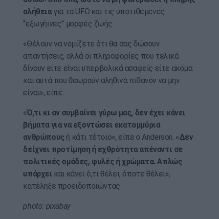
αλήθεια
για τα UFO και τις υποτιθέμενες
“εξωγήινες” μορφές ζωής.
«Θέλουν να νομίζετε ότι θα σας δώσουν
απαντήσεις, αλλά οι πληροφορίες που τελικά
δίνουν είτε είναι υπερβολικά ασαφείς είτε ακόμα
και αυτά που θεωρούν αληθινά πιθανόν να μην
είναι», είπε.
«
Ό,τι κι αν συμβαίνει γύρω μας, δεν έχει κάνει
βήματα για να εξοντώσει εκατομμύρια
ανθρώπους
ή κάτι τέτοιο», είπε ο Anderson. «
Δεν
δείχνει προτίμηση ή εχθρότητα απέναντι σε
πολιτικές ομάδες, φυλές ή χρώματα. Απλώς
υπάρχει
και κάνει ό,τι θέλει, όποτε θέλει»,
κατέληξε προειδοποιώντας.
photo: pixabay