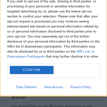
If you wish to opt-out of the sale, sharing to third parties, or
προσαρμόζεται στις γνώσεις και στις αντιλήψεις
processing of your personal or sensitive information for
targeted advertising by us, please use the below opt-out
κάθε εποχής. «Ό,τι κι αν είναι αυτό το φαινόμενο,
section to confirm your selection. Please note that after your
παραμένει πάντα ένα ή δύο βήματα μπροστά από
opt-out request is processed you may continue seeing
αυτό που οι άνθρωποι περιμένουν να δουν»,
interest-based ads based on personal information utilized by
προειδοποίησε.
us or personal information disclosed to third parties prior to
your opt-out. You may separately opt-out of the further
Παρότι 162 αρχεία δημοσιοποιήθηκαν την
disclosure of your personal information by third parties on the
Παρασκευή, η κυβέρνηση ανακοίνωσε ότι
IAB’s list of downstream participants. This information may
περισσότερα θα δίνονται σταδιακά στη
also be disclosed by us to third parties on the
IAB’s List of
Downstream Participants
that may further disclose it to other
δημοσιότητα
τις επόμενες εβδομάδες.
third parties.
Ωστόσο, ο Anderson εκτιμά ότι
ο κόσμος θα
CONFIRM
«κουραστεί» να βλέπει ασαφείς αποκαλύψεις
λόγω της «μικρής διάρκειας προσοχής» του
,
κάτι που θεωρεί πως η κυβέρνηση υπολογίζει
για
Data Deletion
Data Access
Privacy Policy
να αποφύγει την πλήρη αποκάλυψη των
αρχείων
.
«Αν συνεχίζουν να σου δείχνουν πράγματα χωρίς