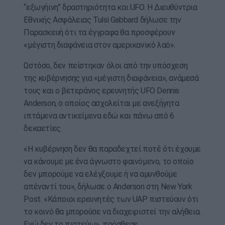
“εξωγήινη” δραστηριότητα και UFO. Η Διευθύντρια
Εθνικής Ασφάλειας Tulsi Gabbard δήλωσε την
Παρασκευή ότι τα έγγραφα θα προσφέρουν
«μέγιστη διαφάνεια στον αμερικανικό λαό».
Ωστόσο, δεν πείστηκαν όλοι από την υπόσχεση
της κυβέρνησης για «μέγιστη διαφάνεια», ανάμεσά
τους και ο βετεράνος ερευνητής UFO Dennis
Anderson, ο οποίος ασχολείται με ανεξήγητα
ιπτάμενα αντικείμενα εδώ και πάνω από 6
δεκαετίες.
«Η κυβέρνηση δεν θα παραδεχτεί ποτέ ότι έχουμε
να κάνουμε με ένα άγνωστο φαινόμενο, το οποίο
δεν μπορούμε να ελέγξουμε ή να αμυνθούμε
απέναντί του», δήλωσε ο Anderson στη New York
Post. «Κάποιοι ερευνητές των UAP πιστεύουν ότι
το κοινό θα μπορούσε να διαχειριστεί την αλήθεια.
Εγώ δεν το πιστεύω», πρόσθεσε.