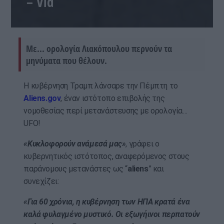
– Vid
Με... ορολογία Λιακόπουλου περνούν τα
μηνύματα που θέλουν.
Η κυβέρνηση Τραμπ λάνσαρε την Πέμπτη το
Aliens.gov
, έναν ιστότοπο επιβολής της
νομοθεσίας περί μετανάστευσης με ορολογία…
UFO!
«Κυκλοφορούν ανάμεσά μας»
, γράφει ο
κυβερνητικός ιστότοπος, αναφερόμενος στους
παράνομους μετανάστες ως “
aliens
” και
συνεχίζει:
«Για 60 χρόνια, η κυβέρνηση των ΗΠΑ κρατά ένα
καλά φυλαγμένο μυστικό. Οι εξωγήινοι περπατούν