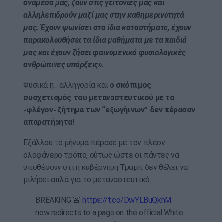
ανάμεσά μας, ζουν στις γειτονιές μας και
αλληλεπιδρούν μαζί μας στην καθημερινότητά
μας. Έχουν ψωνίσει στα ίδια καταστήματα, έχουν
παρακολουθήσει τα ίδια μαθήματα με τα παιδιά
μας και έχουν ζήσει φαινομενικά φυσιολογικές
ανθρώπινες υπάρξεις».
Φυσικά η… αλληγορία και
ο σκόπιμος
συσχετισμός του μεταναστευτικού με το
-φλέγον- ζήτημα των “εξωγήινων” δεν πέρασαν
απαρατήρητα!
Εξάλλου το μήνυμα πέρασε με τον πλέον
ολοφάνερο τρόπο, ούτως ώστε οι πάντες να
υποθέσουν ότι η κυβέρνηση Τραμπ δεν θέλει να
μιλήσει απλά για το μεταναστευτικό.
BREAKING 🚨
https://t.co/DwYLBuQkhM
now redirects to a page on the official White