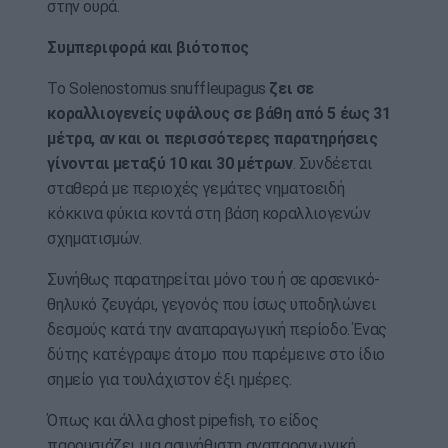
στην ουρά.
Συμπεριφορά και βιότοπος
Το Solenostomus snuffleupagus
ζει σε
κοραλλιογενείς υφάλους σε βάθη από 5 έως 31
μέτρα, αν και οι περισσότερες παρατηρήσεις
γίνονται μεταξύ 10 και 30 μέτρων
. Συνδέεται
σταθερά με περιοχές γεμάτες νηματοειδή
κόκκινα φύκια κοντά στη βάση κοραλλιογενών
σχηματισμών.
Συνήθως παρατηρείται μόνο του ή σε αρσενικό-
θηλυκό ζευγάρι, γεγονός που ίσως υποδηλώνει
δεσμούς κατά την αναπαραγωγική περίοδο. Ένας
δύτης κατέγραψε άτομο που παρέμεινε στο ίδιο
σημείο για τουλάχιστον έξι ημέρες.
Όπως και άλλα ghost pipefish, το είδος
παρουσιάζει μια ασυνήθιστη αναπαραγωγική