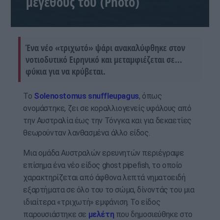
μεγέθους του (Photo)
Ένα νέο «τριχωτό» ψάρι ανακαλύφθηκε στον
νοτιοδυτικό Ειρηνικό και μεταμφιέζεται σε...
φύκια για να κρύβεται.
Το
Solenostomus snuffleupagus
, όπως
ονομάστηκε, ζει σε κοραλλιογενείς υφάλους από
την Αυστραλία έως την Τόνγκα και για δεκαετίες
θεωρούνταν λανθασμένα άλλο είδος.
Μια ομάδα Αυστραλών ερευνητών περιέγραψε
επίσημα ένα νέο είδος ghost pipefish, το οποίο
χαρακτηρίζεται από άφθονα λεπτά νηματοειδή
εξαρτήματα σε όλο του το σώμα, δίνοντάς του μια
ιδιαίτερα «τριχωτή» εμφάνιση. Το είδος
παρουσιάστηκε σε
μελέτη
που δημοσιεύθηκε στο