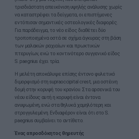
τρισδιάστατη απεικόνιση υψηλής ανάλυσης χωρίς
να καταστρέφει τα δείγματα, οι επιστήμονες
εντόπισαν σημαντικές οστεολογικές διαφορές.
Για παράδειγμα, το νέο είδος διαθέτει δύο
τροποποιημένα οστά σε σχήμα άγκυρας στη βάση
των μαλακών ραχιαίων και πρωκτικών
πτερυγίων, ενώ το κοντινότερο συγγενικό είδος
S. paegnius έχει τρία.
Η μελέτη αποκάλυψε επίσης έντονο φυλετικό
διμορφισμό στη supraoccipital crest, μια οστέινη
δομή στην κορυφή του κρανίου. Στα αρσενικά του
νέου είδους αυτή η κορυφή είναι έντονα
ανυψωμένη, ενώ στα θηλυκά χαμηλότερη και
στρογγυλεμένη. Ενδιαφέρον είναι ότι στο S.
paegnius συμβαίνει το αντίθετο.
Ένας απροσδόκητος θηρευτής