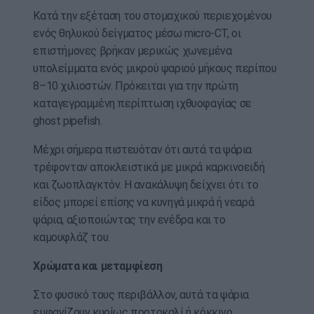
Κατά την εξέταση του στομαχικού περιεχομένου
ενός θηλυκού δείγματος μέσω micro-CT, οι
επιστήμονες βρήκαν μερικώς χωνεμένα
υπολείμματα ενός μικρού ψαριού μήκους περίπου
8–10 χιλιοστών. Πρόκειται για την πρώτη
καταγεγραμμένη περίπτωση ιχθυοφαγίας σε
ghost pipefish.
Μέχρι σήμερα πιστευόταν ότι αυτά τα ψάρια
τρέφονταν αποκλειστικά με μικρά καρκινοειδή
και ζωοπλαγκτόν. Η ανακάλυψη δείχνει ότι το
είδος μπορεί επίσης να κυνηγά μικρά ή νεαρά
ψάρια, αξιοποιώντας την ενέδρα και το
καμουφλάζ του.
Χρώματα και μεταμφίεση
Στο φυσικό τους περιβάλλον, αυτά τα ψάρια
εμφανίζουν κυρίως πορτοκαλί ή κόκκινο