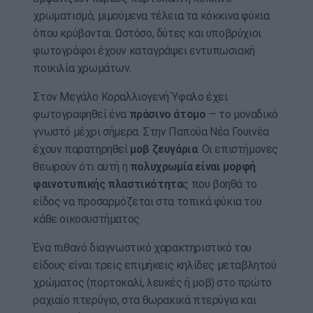
χρωματισμό, μιμούμενα τέλεια τα κόκκινα φύκια
όπου κρύβονται. Ωστόσο, δύτες και υποβρύχιοι
φωτογράφοι έχουν καταγράψει εντυπωσιακή
ποικιλία χρωμάτων.
Στον Μεγάλο Κοραλλιογενή Ύφαλο έχει
φωτογραφηθεί ένα
πράσινο άτομο
— το μοναδικό
γνωστό μέχρι σήμερα. Στην Παπούα Νέα Γουινέα
έχουν παρατηρηθεί
μοβ ζευγάρια
. Οι επιστήμονες
θεωρούν ότι αυτή η
πολυχρωμία είναι μορφή
φαινοτυπικής πλαστικότητα
ς που βοηθά το
είδος να προσαρμόζεται στα τοπικά φύκια του
κάθε οικοσυστήματος.
Ένα πιθανό διαγνωστικό χαρακτηριστικό του
είδους είναι τρεις επιμήκεις κηλίδες μεταβλητού
χρώματος (πορτοκαλί, λευκές ή μοβ) στο πρώτο
ραχιαίο πτερύγιο, στα θωρακικά πτερύγια και