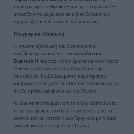
συμπεριφορά: τα θηλυκά — και όχι τα αρσενικά —
επωάζουν τα αυγά μέσα σε ειδικό θύλακα που
σχηματίζεται από τα κοιλιακά πτερύγια.
Γεωγραφική εξάπλωση
Η γνωστή εξάπλωση του Solenostomus
snuffleupagus καλύπτει τον
νοτιοδυτικό
Ειρηνικό
. Η περιοχή-τύπος βρίσκεται στον ύφαλο
Portlock στη Θάλασσα των Κοραλλιών της
Αυστραλίας. Επιβεβαιωμένες παρατηρήσεις
υπάρχουν επίσης από την Παπούα Νέα Γουινέα, τα
Φίτζι, τη Νέα Καληδονία και την Τόνγκα.
Οι ερευνητές θεωρούν ότι το είδος εξαπλώνεται
στην περιφέρεια του Coral Triangle και προς τα
ανατολικά του νοτιοδυτικού Ειρηνικού, με πιθανό
ανατολικό όριο τα νησιά της Τόνγκα.