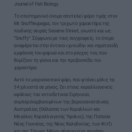
Journal of Fish Biology.
Το επιστημονικό όνομα αποτελεί φόρο τιμής στον
Mr. Snuffleupagus, τον τριχωτό χαρακτήρα της
παιδικής σειράς Sesame Street, γνωστό και ως
“Snuffy”. Σύμφωνα με τους συγγραφείς, το όνομα
αναφέρεται στην έντονα «χνοώδη» και νηματοειδή
εμφάνιση του ψαριού και στο ρύγχος του, που
θυμίζουν τη γούνα και την προβοσκίδα του
χαρακτήρα.
Αυτό το μικροσκοπικό ψάρι, που φτάνει μόλις τα
34 χιλιοστά σε μήκος, ζει στους κοραλλιογενείς
υφάλους του νοτιοδυτικού Ειρηνικού,
συμπεριλαμβανομένων της βορειοανατολικής
Αυστραλίας (Θάλασσα των Κοραλλιών και
Μεγάλος Κοραλλιογενής Ύφαλος), της Παπούα
Νέας Γουινέας, της Νέας Καληδονίας, των Φίτζι
και της Τόνγκα. Μέχρι σήμερα είχε περάσει