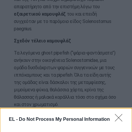
απαρατήρητο από την επιστήμη λόγω του
εξαιρετικού καμουφλάζ
του και επειδή
συγχεόταν με το παρόμοιο είδος Solenostomus
paegnius.
Σχεδόν τέλειο καμουφλάζ
Τα λεγόμενα ghost pipefish (“ψάρια-φαντάσματα”)
ανήκουν στην οικογένεια Solenostomidae, μια
ομάδα δυσδιάκριτων ψαριών συγγενικών με τους
ιππόκαμπους και τα pipefish. Όλα τα είδη αυτής
της ομάδας είναι δάσκαλοι της μεταμφίεσης,
μιμούμενα φύκια, θαλάσσια χόρτα, κρίνα της
θάλασσας ή μαλακά κοράλλια τόσο στο σχήμα όσο
και στον χρωματισμό.
Το νέο είδος ξεχωρίζει από τους συγγενείς του
EL -
Do Not Process My Personal Information
χάρη σε έναν μοναδικό συνδυασμό
χαρακτηριστικών. Το πιο εμφανές είναι η