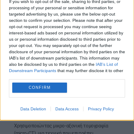
If you wish to opt-out of the sale, sharing to third parties, or
παρουσία άφθονων επιμηκυμένων νηματοειδών
processing of your personal or sensitive information for
προεκτάσεων του δέρματος, που του δίνουν μια
targeted advertising by us, please use the below opt-out
section to confirm your selection. Please note that after your
ιδιαίτερα «τριχωτή» όψη, ειδικά στο ρύγχος, τις
opt-out request is processed you may continue seeing
γνάθους, το κεφάλι και τις άκρες των πτερυγίων.
interest-based ads based on personal information utilized by
Αυτή η «γούνα» δεν είναι πραγματική τρίχα,
us or personal information disclosed to third parties prior to
αλλά δερματικές προεκτάσεις
που βοηθούν το
your opt-out. You may separately opt-out of the further
ψάρι να αναμειγνύεται με τα νηματοειδή κόκκινα
disclosure of your personal information by third parties on the
IAB’s list of downstream participants. This information may
φύκια όπου ζει.
also be disclosed by us to third parties on the
IAB’s List of
Downstream Participants
that may further disclose it to other
Το σώμα του είναι συμπαγές και αρκετά ψηλό στο
third parties.
μπροστινό μέρος, ενώ στενεύει προς την ουρά. Τα
δείγματα που μελετήθηκαν είχαν συνολικά 36
CONFIRM
σπονδύλους — περισσότερους από κάθε άλλο
είδος του γένους, που διαθέτει 32 έως 34.
Data Deletion
Data Access
Privacy Policy
Σημαντικές ανατομικές διαφορές
Χρησιμοποιώντας μικρο-αξονική τομογραφία
(micro-CT), μια τεχνική που επιτρέπει