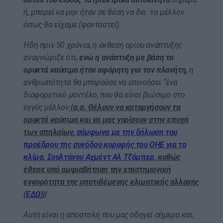
ή, μπορεί να μην ήταν σε θέση να δει το μέλλον
όπως θα είχαμε (φανταστεί)
.
Ήδη πριν 50 χρόνια, η έκθεση ορίου ανάπτυξης
αναγνώριζε ότι,
ενώ η ανάπτυξη με βάση τα
ορυκτά καύσιμα ήταν αφόρητη για τον πλανήτη,
η
ανθρωπότητα θα μπορούσε να επινοήσει “ένα
διαφορετικό μοντέλο, που θα είναι βιώσιμο στο
εγγύς μέλλον
(σ.σ. Θέλουν να καταργήσουν τα
ορυκτά καύσιμα και να μας γυρίσουν στην εποχή
των σπηλαίων
, σύμφωνα με την δήλωση του
προέδρου της συνόδου κορυφής του ΟΗΕ για το
κλίμα, Σουλτάνου Αχμέντ Αλ Τζάμπερ,
καθώς
έθεσε υπό αμφισβήτηση την επιστημονική
εγκυρότητα της υποτιθέμενης κλιματικής αλλαγής
(
ΕΔΩ
))!
Αυτή είναι η αποστολή που μας οδηγεί σήμερα και,