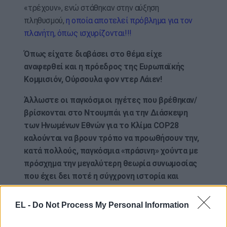
«τρέχουν», ενώ στάθηκαν στην αύξηση
πληθυσμού,
η οποία αποτελεί πρόβλημα για τον
πλανήτη, όπως ισχυρίζονται!!!
Όπως είχατε διαβάσει στο θέμα είχε
αναφερθεί και η πρόεδρος της Ευρωπαϊκής
Κομμισιόν, Ούρσουλα φον ντερ Λάιεν!
Άλλωστε οι παγκόσμιοι ηγέτες που βρέθηκαν/
βρίσκονται στο Ντουμπάι για την Διάσκεψη
των Ηνωμένων Εθνών για το Κλίμα COP28
καλούνται να βρουν τρόπο να προωθήσουν την,
κατά πολλούς, παγκόσμια «πράσινη» χούντα με
πρόσχημα την μεγαλύτερη θεωρία συνωμοσίας
που έχει δει ποτέ η σύγχρονη ιστορία και
βασίζεται στο απόλυτο ψέμα (
ΕΔΩ
)!
EL -
Do Not Process My Personal Information
Σε νέο απόσπασμα από την σχετικά πρόσφατη
ομιλία της, η φον ντερ Λάιεν, αναφέρει τα εξής: