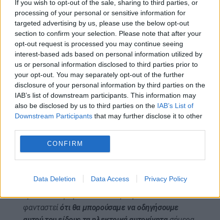
If you wish to opt-out of the sale, sharing to third parties, or
processing of your personal or sensitive information for
«Μόνο μια βιώσιμη οικονομία μπορεί να είναι μια
targeted advertising by us, please use the below opt-out
ισχυρή
οικονομία (σ.σ. Ψέμα!
ΕΔΩ
τι πραγματικά
section to confirm your selection. Please note that after your
σχεδιάζεται).
opt-out request is processed you may continue seeing
interest-based ads based on personal information utilized by
Μόνο μια βιώσιμη οικονομία, έχει τους πόρους να
us or personal information disclosed to third parties prior to
επενδύσει σε ένα πιο υγιές και, πιο δίκαιο αύριο.
your opt-out. You may separately opt-out of the further
Μόνο μια βιώσιμη οικονομία, μας δίνει τη
disclosure of your personal information by third parties on the
IAB’s list of downstream participants. This information may
δυνατότητα να επιτύχουμε τους κοινωνικούς
also be disclosed by us to third parties on the
IAB’s List of
στόχους, που θέσαμε εμείς στο Γκέτεμπεργκ και
Downstream Participants
that may further disclose it to other
στην
“Κοινωνική Σύνοδο Κορυφής του Porto”. Μια
third parties.
βιώσιμη οικονομία, δημιουργεί τα μέσα για την
CONFIRM
επιτάχυνση της έρευνας και της ανάπτυξης, για
καθαρές τεχνολογίες. Έτσι πριν 50 χρόνια, η
“Λέσχη της Ρώμης” δεν μπορούσε πλήρως να
Data Deletion
Data Access
Privacy Policy
προβλέψει για παράδειγμα, την δυναμική του
πράσινου υδρογόνου. Δεν θα μπορούσε να
φανταστεί
ότι θα μπορούσαμε να οδηγήσουμε
αυτού του είδους τα ηλεκτρικά αυτοκίνητα
σήμερα