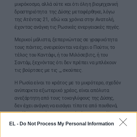
μικρόκοσμο, αλλά ούτε και ότι όλη η βιομηχανική
δραστηριότητα της Δύσης μεταφέρθηκε, λόγω
της Ατέντας 21, εδώ και χρόνια στην Ανατολή,
έχοντας ανάγκη τις Ρωσικές ενεργειακές πηγές.
Μερικοί μάλιστα, ξεπερνώντας σε γραφικότητα
τους πάντες, ονειρεύονται να έχει ο Πούτιν, το
τέλος του Καντάφι, ή του Μιλόσεβιτς, ή του
Σαντάμ, ξεχνόντας ότι δεν πρέπει να μπλέκουν
τις βούρτσες με τις .,,, σκούπες.
Η Ρωσία είναι το κράτος με το μικρότερο, σχεδόν
ανύπαρκτο εξωτερικό χρέος, είναι απόλυτα
ανεξάρτητη από τους τοκογλύφους της Δύσης,
δεν έχει ανάγκη να εισάγει τίποτε από πουθενά,
αντίθετα, αν κόψει το φυσικό αέριο που στέλνει
στην Ευρώπη, η Ευρώπη θα βυθιστεί στο χάος και
EL -
Do Not Process My Personal Information
το σκοτάδι.