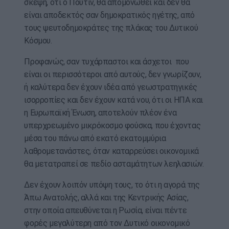
σκέψη, ότι ο Πούτιν, θα απομονωθεί και δεν θα
είναι αποδεκτός σαν δημοκρατικός ηγέτης, από
τους ψευτοδημοκράτες της πλάκας του Δυτικού
Κόσμου.
Προφανώς, σαν τυχάρπαστοι και άσχετοι που
είναι οι περισσότεροι από αυτούς, δεν γνωρίζουν,
ή καλύτερα δεν έχουν ιδέα από γεωστρατηγικές
ισορροπίες και δεν έχουν κατά νου, ότι οι ΗΠΑ και
η Ευρωπαϊκή Ένωση, αποτελούν πλέον ένα
υπερχρεωμένο μικρόκοσμο φούσκα, που έχοντας
μέσα του πάνω από εκατό εκατομμύρια
λαθρομετανάστες, όταν καταρρεύσει οικονομικά
θα μετατραπεί σε πεδίο ασταμάτητων λεηλασιών.
Δεν έχουν λοιπόν υπόψη τους, το ότι η αγορά της
Άπω Ανατολής, αλλά και της Κεντρικής Ασίας,
στην οποία απευθύνεται η Ρωσία, είναι πέντε
φορές μεγαλύτερη από τον Δυτικό οικονομικό