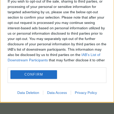
If you wish to opt-out of the sale, sharing to third parties, or
Από την άλλη μεριά, η Ρωσία, για να υπάρχει, δεν
processing of your personal or sensitive information for
έχει ανάγκη την Ευρώπη και έχοντας το
targeted advertising by us, please use the below opt-out
μεγαλύτερο πυρηνικό οπλοστάσιο στον κόσμο,
section to confirm your selection. Please note that after your
κανείς δεν μπορεί να της πουλήσει μαγκιά.
opt-out request is processed you may continue seeing
interest-based ads based on personal information utilized by
Ξεχνούν επίσης, ότι οι μεγαλύτερες πετρελαϊκές
us or personal information disclosed to third parties prior to
your opt-out. You may separately opt-out of the further
εταιρείες των εβραϊκών συμφερόντων της
disclosure of your personal information by third parties on the
Δύσης, είναι στο έλεος της Ρωσίας αφού μέσα στη
IAB’s list of downstream participants. This information may
ρωσική υφαλοκρυπίδα δραστηριοποιούνται.
also be disclosed by us to third parties on the
IAB’s List of
Downstream Participants
that may further disclose it to other
Αυτά τα ολίγα και αν χρειαστεί και άλλο έκτακτο
third parties.
καλοκαιρινό μάθημα θα επανέλθω.
CONFIRM
Μετά τιμής
Λιακόπουλος Δημοσθένης
Data Deletion
Data Access
Privacy Policy