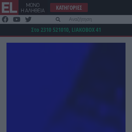
Μετάβαση
ΚΑΤΗΓΟΡΊΕΣ
στο
περιεχόμενο
Α
γι
Στο 2310 521010, LIAKOBOX
41