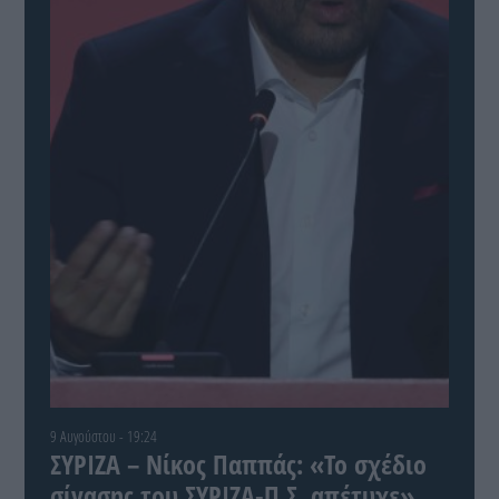
9 Αυγούστου - 19:24
ΣΥΡΙΖΑ – Νίκος Παππάς: «Το σχέδιο
σίγασης του ΣΥΡΙΖΑ-Π.Σ. απέτυχε»