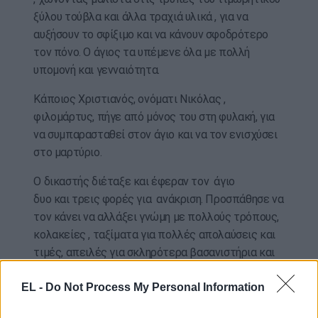
ξύλου τούβλα και άλλα τραχιά υλικά , για να
αυξήσουν το σφίξιμο και να κάνουν σφοδρότερο
τον πόνο. Ο άγιος τα υπέμενε όλα με πολλή
υπομονή και γενναιότητα.
Κάποιος Χριστιανός, ονόματι Νικόλας ,
φιλομάρτυς, πήγε από μόνος του στη φυλακή, για
να συμπαρασταθεί στον άγιο και να τον ενισχύσει
στο μαρτύριο.
Ο δικαστής διέταξε και έφεραν τον άγιο
δυο και τρεις φορές για ανάκριση. Προσπάθησε να
τον κάνει να αλλάξει γνώμη με πολλούς τρόπους,
κολακείες , ταξίματα για πολλές απολαύσεις και
τιμές, απειλές για σκληρότερα βασανιστήρια και
θάνατο ακόμη. Δεν κατόρθωσε με τίποτα να
EL -
Do Not Process My Personal Information
μεταπείσει τον μάρτυρα , οπότε εξέδωσε
καταδικαστική απόφαση. Έτσι ο άγιος