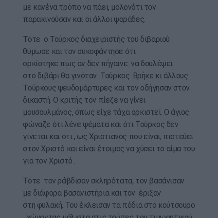
με κανένα τρόπο να πάει, μολονότι τον
παρακινούσαν και οι άλλοι ψαράδες.
Τότε ο Τούρκος διαχειριστής του διβαριού
θύμωσε και τον συκοφάντησε ότι
ορκίστηκε πως αν δεν πήγαινε να δουλέψει
στο διβάρι θα γινόταν Τούρκος. Βρήκε κι άλλους
Τούρκους ψευδομάρτυρες και τον οδήγησαν στον
δικαστή. Ο κριτής τον πίεζε να γίνει
μουσουλμάνος, όπως είχε τάχα ορκιστεί. Ο άγιος
φώναζε ότι λένε ψέματα και ότι Τούρκος δεν
γίνεται και ότι , ως Χριστιανός που είναι, πιστεύει
στον Χριστό και είναι έτοιμος να χύσει το αίμα του
για τον Χριστό .
Τότε τον ράβδισαν σκληρότατα, τον βασάνισαν
με διάφορα βασανιστήρια και τον έριξαν
στη φυλακή. Του έκλεισαν τα πόδια στο κούτσουρο
, χώνοντας μάλιστα στις τρύπες του τιμωρητικού