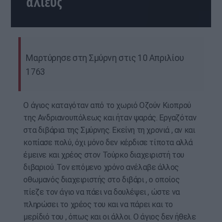
αλιεύς
Μαρτύρησε στη Σμύρνη στις 10 Απριλίου
1763
Ο άγιος καταγόταν από το χωριό Οζούν Κιοπρού
της Ανδριανουπόλεως και ήταν ψαράς. Εργαζόταν
στα διβάρια της Σμύρνης. Εκείνη τη χρονιά , αν και
κοπίασε πολύ, όχι μόνο δεν κέρδισε τίποτα αλλά
έμεινε και χρέος στον Τούρκο διαχειριστή του
διβαριού. Τον επόμενο χρόνο ανέλαβε άλλος
οθωμανός διαχειριστής στο διβάρι , ο οποίος
πίεζε τον άγιο να πάει να δουλέψει , ώστε να
πληρώσει το χρέος του και να πάρει και το
μερίδιό του , όπως και οι άλλοι. Ο άγιος δεν ήθελε