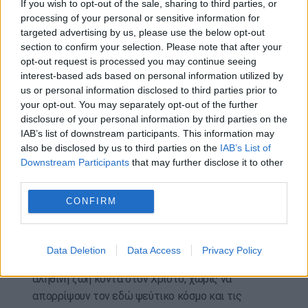
If you wish to opt-out of the sale, sharing to third parties, or
αποκεφαλίστηκε .
processing of your personal or sensitive information for
targeted advertising by us, please use the below opt-out
Οι Χριστιανοί της Σμύρνης κατάφεραν να
section to confirm your selection. Please note that after your
αγοράσουν το τίμιο λείψανο του αγίου και να το
opt-out request is processed you may continue seeing
ενταφιάσουν στον ναό του Αγίου Γεωργίου.
interest-based ads based on personal information utilized by
Αμέσως ακολούθησαν μεγάλα θαύματα , όπως η
us or personal information disclosed to third parties prior to
θεραπεία μιας, επί πολλά χρόνια ,τυφλής
your opt-out. You may separately opt-out of the further
γυναίκας.
disclosure of your personal information by third parties on the
IAB’s list of downstream participants. This information may
Όταν έγινε η ανακομιδή των λειψάνων , ευωδίαζαν
also be disclosed by us to third parties on the
IAB’s List of
Downstream Participants
that may further disclose it to other
με μια υπέροχη ευωδία , τόσο έντονη, που έναν
third parties.
ιερομόναχο, ο οποίος συμμετείχε στην ανακομιδή,
όταν , μετά από καιρό ,πήγε στην Χίο, τον
CONFIRM
ρωτούσαν γιατί ευωδιάζουν τα χέρια του.
Ο βίος του, αφιερώνεται σε όλες και όλους
Data Deletion
Data Access
Privacy Policy
εκείνους, που νομίζουν ότι θα κερδίσουν την
αληθινή ζωή κοντά στον Χριστό, χωρίς να
απορρίψουν τον εδώ ψεύτικο κόσμο και τις