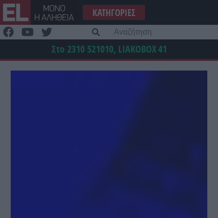
Μετάβαση
ΚΑΤΗΓΟΡΊΕΣ
στο
περιεχόμενο
Α
γι
Στο 2310 521010, LIAKOBOX
41