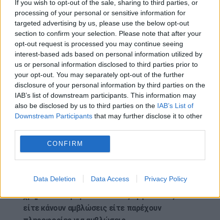
If you wish to opt-out of the sale, sharing to third parties, or
“υποστηρίζει, ή συμμετέχει στη διαχείριση
processing of your personal or sensitive information for
ενός προγράμματος αναγκαστικών αμβλώσεων
targeted advertising by us, please use the below opt-out
ή ακούσιων στειρώσεων”.
section to confirm your selection. Please note that after your
opt-out request is processed you may continue seeing
Η κίνηση αποτελεί το πρώτο βήμα στο σχέδιο του
interest-based ads based on personal information utilized by
us or personal information disclosed to third parties prior to
αμερικανού προέδρου Ντόναλντ Τραμπ να
your opt-out. You may separately opt-out of the further
περιορίσει το αμερικανικό μερίδιο της
disclosure of your personal information by third parties on the
χρηματοδότησης των Ηνωμένων Εθνών και
IAB’s list of downstream participants. This information may
ενδέχεται να εγείρει ερωτηματικά για το πόσο
also be disclosed by us to third parties on the
IAB’s List of
βαθιές θα είναι οι περικοπές αυτές στη διεθνή
Downstream Participants
that may further disclose it to other
οργάνωση, όπου οι ΗΠΑ αποτελούν τον
third parties.
μεγαλύτερο χρηματοδότη.
CONFIRM
Το βήμα ακολουθεί την αποκατάσταση τον
Ιανουάριο από τον Τραμπ της “Πολιτικής της
Data Deletion
Data Access
Privacy Policy
Πόλης του Μεξικού”, η οποία παρακρατεί
χρηματοδότηση από διεθνείς οργανώσεις που
είτε κάνουν αμβλώσεις είτε παρέχουν