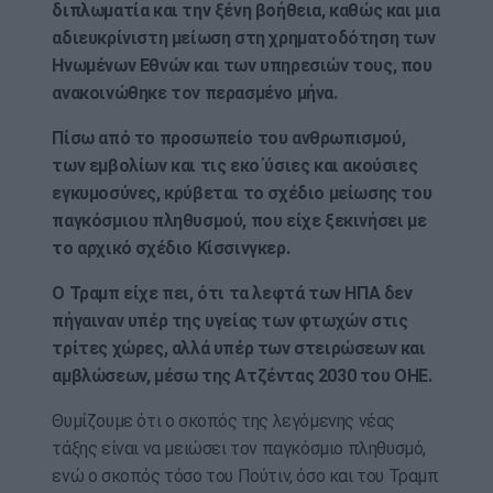
διπλωματία και την ξένη βοήθεια, καθώς και μια
αδιευκρίνιστη μείωση στη χρηματοδότηση των
Ηνωμένων Εθνών και των υπηρεσιών τους, που
ανακοινώθηκε τον περασμένο μήνα.
Πίσω από το προσωπείο του ανθρωπισμού,
των εμβολίων και τις εκο΄ύσιες και ακούσιες
εγκυμοσύνες, κρύβεται το σχέδιο μείωσης του
παγκόσμιου πληθυσμού, που είχε ξεκινήσει με
το αρχικό σχέδιο Κίσσινγκερ.
Ο Τραμπ είχε πει, ότι τα λεφτά των ΗΠΑ δεν
πήγαιναν υπέρ της υγείας των φτωχών στις
τρίτες χώρες, αλλά υπέρ των στειρώσεων και
αμβλώσεων, μέσω της Ατζέντας 2030 του ΟΗΕ.
Θυμίζουμε ότι ο σκοπός της λεγόμενης νέας
τάξης είναι να μειώσει τον παγκόσμιο πληθυσμό,
ενώ ο σκοπός τόσο του Πούτιν, όσο και του Τραμπ