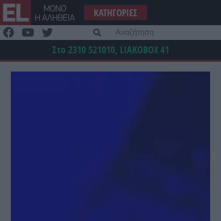
Μετάβαση
ΚΑΤΗΓΟΡΊΕΣ
στο
περιεχόμενο
Α
γι
Στο 2310 521010, LIAKOBOX
41