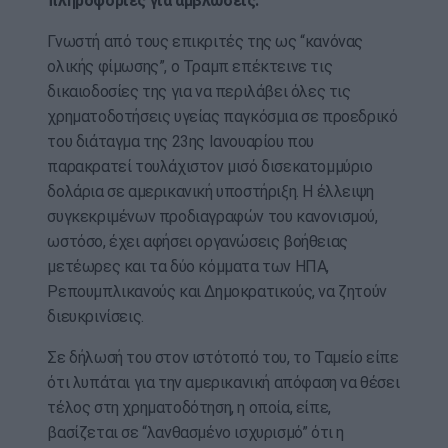
πληροφορίες για αμβλώσεις.
Γνωστή από τους επικριτές της ως “κανόνας
ολικής φίμωσης”, ο Τραμπ επέκτεινε τις
δικαιοδοσίες της για να περιλάβει όλες τις
χρηματοδοτήσεις υγείας παγκόσμια σε προεδρικό
του διάταγμα της 23ης Ιανουαρίου που
παρακρατεί τουλάχιστον μισό δισεκατομμύριο
δολάρια σε αμερικανική υποστήριξη. Η έλλειψη
συγκεκριμένων προδιαγραφών του κανονισμού,
ωστόσο, έχει αφήσει οργανώσεις βοήθειας
μετέωρες και τα δύο κόμματα των ΗΠΑ,
Ρεπουμπλικανούς και Δημοκρατικούς, να ζητούν
διευκρινίσεις.
Σε δήλωσή του στον ιστότοπό του, το Ταμείο είπε
ότι λυπάται για την αμερικανική απόφαση να θέσει
τέλος στη χρηματοδότηση, η οποία, είπε,
βασίζεται σε “λανθασμένο ισχυρισμό” ότι η