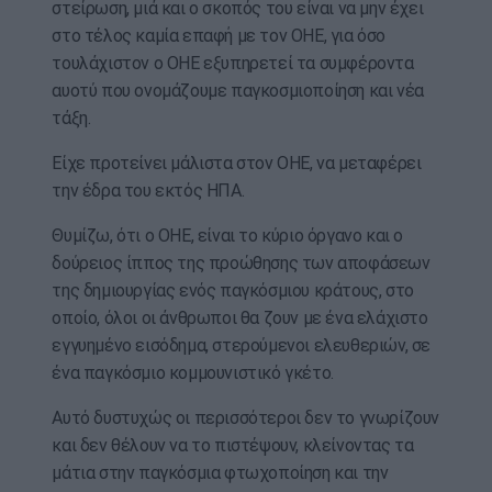
στείρωση, μιά και ο σκοπός του είναι να μην έχει
στο τέλος καμία επαφή με τον ΟΗΕ, για όσο
τουλάχιστον ο ΟΗΕ εξυπηρετεί τα συμφέροντα
αυοτύ που ονομάζουμε παγκοσμιοποίηση και νέα
τάξη.
Είχε προτείνει μάλιστα στον ΟΗΕ, να μεταφέρει
την έδρα του εκτός ΗΠΑ.
Θυμίζω, ότι ο ΟΗΕ, είναι το κύριο όργανο και ο
δούρειος ίππος της προώθησης των αποφάσεων
της δημιουργίας ενός παγκόσμιου κράτους, στο
οποίο, όλοι οι άνθρωποι θα ζουν με ένα ελάχιστο
εγγυημένο εισόδημα, στερούμενοι ελευθεριών, σε
ένα παγκόσμιο κομμουνιστικό γκέτο.
Αυτό δυστυχώς οι περισσότεροι δεν το γνωρίζουν
και δεν θέλουν να το πιστέψουν, κλείνοντας τα
μάτια στην παγκόσμια φτωχοποίηση και την