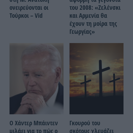
ονειρεύονται οι
του 2008: «Ζελένσκι
Τούρκοι – Vid
και Αρμενία θα
έχουν τη μοίρα της
Γεωργίας»
Ο Χάντερ Μπάιντεν
Γκουρού του
μιλάει για το πώς ο
σκότους χλευάζει