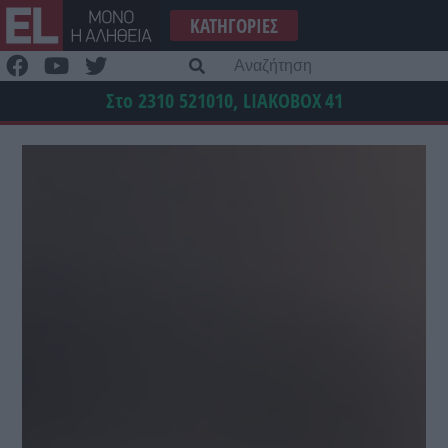
Μετάβαση
ΚΑΤΗΓΟΡΊΕΣ
στο
περιεχόμενο
Α
γι
Στο 2310 521010, LIAKOBOX
41