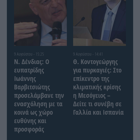
9 Αυγούστου - 15:25
9 Αυγούστου - 14:41
Ν. Δένδιας: Ο
Θ. Κοντογεώργης
ευπατρίδης
για πυρκαγιές: Στο
Ιωάννης
επίκεντρο της
Βαρβιτσιώτης
κλιματικής κρίσης
προσελάμβανε την
η Μεσόγειος –
ενασχόληση με τα
Δείτε τι συνέβη σε
κοινά ως χώρο
Γαλλία και Ισπανία
ευθύνης και
προσφοράς