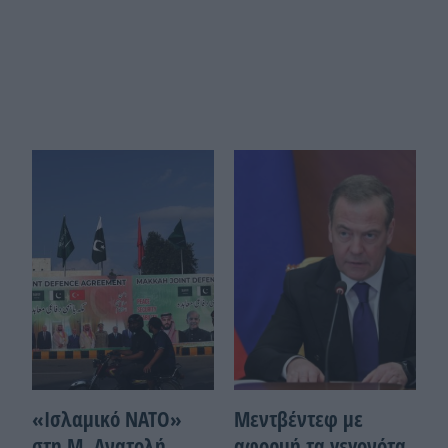
«Ισλαμικό ΝΑΤΟ»
Μεντβέντεφ με
στη Μ. Ανατολή
αφορμή τα γεγονότα