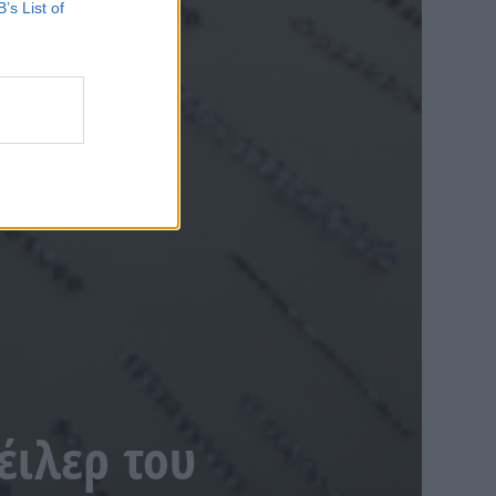
B’s List of
ρέιλερ του