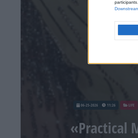
participants
Downstream 
06-25-2026
11:26
LIFE
«Practical 