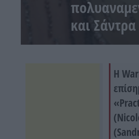
πολυαναμεν
και Σάντρα
Η War
επίση
«Prac
(Nico
(Sandr