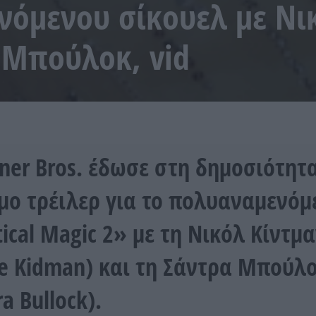
όμενου σίκουελ με Νι
 Μπούλοκ, vid
ner Bros. έδωσε στη δημοσιότητα
μο τρέιλερ για το πολυαναμενόμ
tical Magic 2» με τη Νικόλ Κίντμ
le Kidman) και τη Σάντρα Μπούλ
a Bullock).