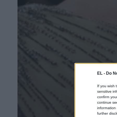
EL -
Do No
If you wish 
sensitive in
confirm you
continue se
information 
further disc