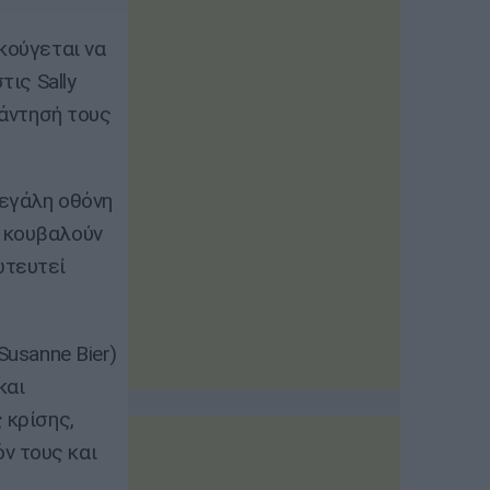
κούγεται να
τις Sally
νάντησή τους
μεγάλη οθόνη
ς κουβαλούν
ωτευτεί
Susanne Bier)
και
 κρίσης,
ν τους και