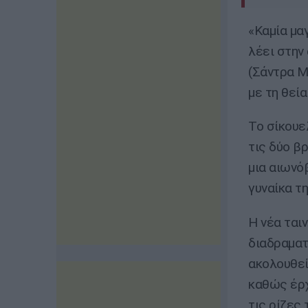
«Καμία μα
λέει στην 
(Σάντρα Μ
με τη θεία
Το σίκουε
τις δύο β
μια αιωνό
γυναίκα τη
Η νέα ταιν
διαδραματ
ακολουθεί
καθώς έρχ
τις ρίζες 