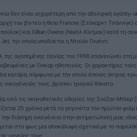
γεία δεν είναι ισχυρότερη από την αδελφική αγάπη» α
αρχή του βίντεο η θεία Frances (Στόκαρντ Τσάνινγκ) σ
πούλοκ) και Gillian Owens (Νικόλ Κίντμαν) κατά τη συ
 Jet, την οποία υποδύεται η Νταϊάν Γουέστ.
λ της αγαπημένης ταινίας του 1998 επανενώνει στη 
ραβευμένες με Όσκαρ ηθοποιούς. Οι χαρακτήρες του
βια κατάρα, σύμφωνα με την οποία όποιος άντρας ερ
ς οικογένειάς τους, βρίσκει τραγικό θάνατο.
ία, υπό τις σκηνοθετικές οδηγίες της Σούζαν Μπίερ (
ίζεται 25 χρόνια μετά τα γεγονότα του πρώτου φιλμ 
 την διάσημη οικογένεια στην αντιμετώπιση μιας νέας
εται στο φως μια αποκάλυψη σχετικά με το παρελθό
της μαγείας τους.