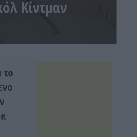
κόλ Κίντμαν
 το
ενο
αν
οκ