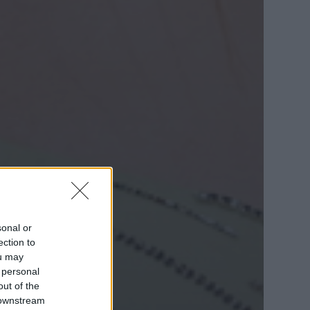
sonal or
ection to
ou may
 personal
out of the
 downstream