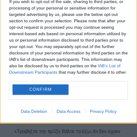
If you wish to opt-out of the sale, sharing to third parties, or
μιας ενεργής κράτησης, διαθέτουμε μια ομάδα
processing of your personal or sensitive information for
ασφαλείας με την οποία μπορείτε να
targeted advertising by us, please use the below opt-out
επικοινωνήσετε μέσω της 24ωρης Γραμμής
section to confirm your selection. Please note that after your
Ασφαλείας μας, η οποία είναι διαθέσιμη σε
opt-out request is processed you may continue seeing
όλους τους χρήστες»,
πρόσθεσαν.
interest-based ads based on personal information utilized by
us or personal information disclosed to third parties prior to
Πώς αντέδρασαν τα μέσα κοινωνικής
your opt-out. You may separately opt-out of the further
δικτύωσης;
disclosure of your personal information by third parties on the
IAB’s list of downstream participants. This information may
Εν τω μεταξύ, στα μέσα κοινωνικής δικτύωσης, το
also be disclosed by us to third parties on the
IAB’s List of
περιστατικό έχει προκαλέσει συναγερμό σχετικά
Downstream Participants
that may further disclose it to other
με την ασφάλεια και την ιδιωτικότητα των
third parties.
επισκεπτών.
CONFIRM
Αντιδρώντας στο βίντεο του Hardman, ένας
χρήστης έγραψε: «Αυστηρά παράνομο, έξω είναι
μια χαρά, αλλά το air bnb δεν επιτρέπει στους
Data Deletion
Data Access
Privacy Policy
ιδιοκτήτες να έχουν κάμερες μέσα».
«Τραβήξτε την πρίζα. Βάλτε το έξω. Αν δεν έχουν