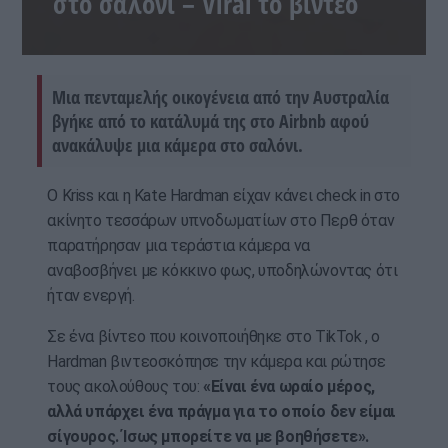
στο σαλόνι – Viral το βίντεο
Μια πενταμελής οικογένεια από την Αυστραλία
βγήκε από το κατάλυμά της στο Airbnb αφού
ανακάλυψε μια κάμερα στο σαλόνι.
Ο Kriss και η Kate Hardman είχαν κάνει check in στο
ακίνητο τεσσάρων υπνοδωματίων στο Περθ όταν
παρατήρησαν μια τεράστια κάμερα να
αναβοσβήνει με κόκκινο φως, υποδηλώνοντας ότι
ήταν ενεργή.
Σε ένα βίντεο που κοινοποιήθηκε στο TikTok , ο
Hardman βιντεοσκόπησε την κάμερα και ρώτησε
τους ακολούθους του:
«Είναι ένα ωραίο μέρος,
αλλά υπάρχει ένα πράγμα για το οποίο δεν είμαι
σίγουρος. Ίσως μπορείτε να με βοηθήσετε».