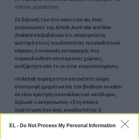
πάντα», μοιράστηκε.
Σε δήλωσή του στο news.com.au, ένας
εκπρόσωπος της Airbnb Australia and New
Zealand επιβεβαίωσε ότι απαγορεύεται
αυστηρά στους οικοδεσπότες να εγκαθιστούν
κάμερες ή συσκευές καταγραφής που
παρακολουθούν εσωτερικούς χώρους,
ανεξάρτητα από το αν είναι ενεργοποιημένες.
«Η Airbnb παρείχε στον επισκέπτη πλήρη
επιστροφή χρημάτων και τον βοήθησε να κάνει
εκ νέου κράτηση για εναλλακτικό κατάλυμα»,
δήλωσε ο εκπρόσωπος. «Στη σπάνια
περίπτωση που ένας οικοδεσπότης ή
επισκέπτης αισθάνεται ανασφαλής ή
αντιμετωπίζει κάποιο πρόβλημα που
EL -
Do Not Process My Personal Information
σχετίζεται με την ασφάλεια κατά τη διάρκεια