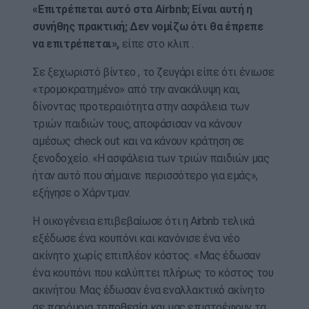
«Επιτρέπεται αυτό στα Airbnb; Είναι αυτή η
συνήθης πρακτική; Δεν νομίζω ότι θα έπρεπε
να επιτρέπεται»,
είπε στο κλιπ .
Σε ξεχωριστό βίντεο , το ζευγάρι είπε ότι ένιωσε
«τρομοκρατημένο» από την ανακάλυψη και,
δίνοντας προτεραιότητα στην ασφάλεια των
τριών παιδιών τους, αποφάσισαν να κάνουν
αμέσως check out και να κάνουν κράτηση σε
ξενοδοχείο. «Η ασφάλεια των τριών παιδιών μας
ήταν αυτό που σήμαινε περισσότερο για εμάς»,
εξήγησε ο Χάρντμαν.
Η οικογένεια επιβεβαίωσε ότι η Airbnb τελικά
εξέδωσε ένα κουπόνι και κανόνισε ένα νέο
ακίνητο χωρίς επιπλέον κόστος. «Μας έδωσαν
ένα κουπόνι που καλύπτει πλήρως το κόστος του
ακινήτου. Μας έδωσαν ένα εναλλακτικό ακίνητο
σε παρόμοια τοποθεσία και μας επιστρέφουν τα