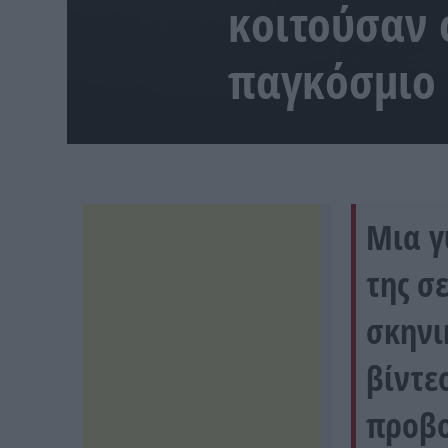
κοιτούσαν 
παγκόσμιο 
Μια γ
της σ
σκηνι
βίντε
προβο