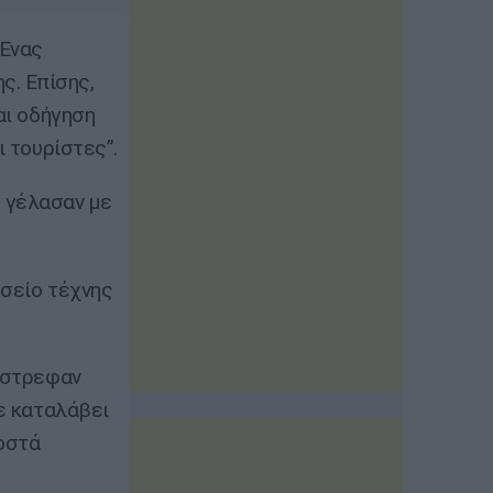
“Ένας
ς. Επίσης,
αι οδήγηση
ι τουρίστες”.
 γέλασαν με
υσείο τέχνης
πέστρεφαν
ε καταλάβει
ροστά