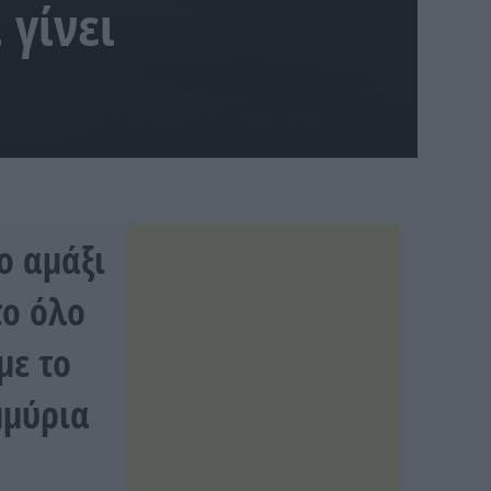
 γίνει
ο αμάξι
το όλο
με το
μμύρια