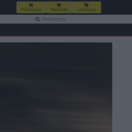
Primashop
Macrolife
Liakoshop
Αναζήτηση
για: