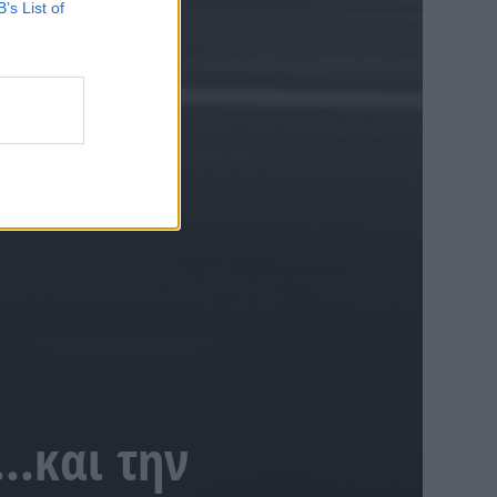
B’s List of
.και την