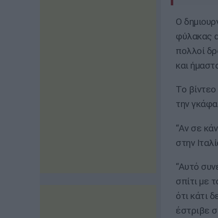
Ο δημιουρ
φύλακας α
πολλοί δρ
και ήμαστα
Το βίντεο
την γκάφα
“Αν σε κά
στην Ιταλί
“Αυτό συν
σπίτι με 
ότι κάτι 
έστριβε σ