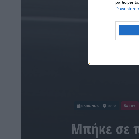
participants
Downstream 
07-06-2026
09:38
LIFE
Μπήκε σε π