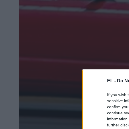
EL -
Do No
If you wish 
sensitive in
confirm you
continue se
information 
further disc