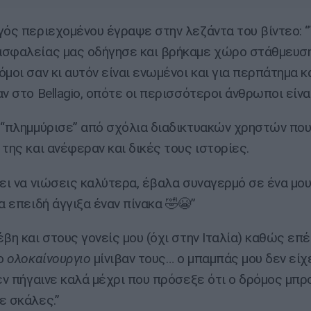
γός περιεχομένου έγραψε στην λεζάντα τoυ βίντεο: 
σφαλείας μας οδήγησε και βρήκαμε χώρο στάθμευση
όμοι σαν κι αυτόν είναι ενωμένοι και για περπάτημα κ
ν στο Bellagio, οπότε οι περισσότεροι άνθρωποι είνα
 “πλημμύρισε” από σχόλια διαδικτυακών χρηστών που
 της και ανέφεραν και δικές τους ιστορίες.
νει να νιώσεις καλύτερα, έβαλα συναγερμό σε ένα μο
α επειδή άγγιξα έναν πίνακα 🤣😭”
έβη και στους γονείς μου (όχι στην Ιταλία) καθώς ε
το
ολοκαίνουργιο
μίνιβαν τους… ο μπαμπάς μου δεν είχ
δεν πήγαινε καλά μέχρι που πρόσεξε ότι ο δρόμος μπ
ε σκάλες.”