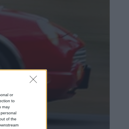
sonal or
ection to
ou may
 personal
out of the
 downstream