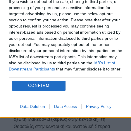
If you wish to opt-out of the sale, sharing to third parties, or
(συμπεριλαμβανομένης της Αττικής), την
processing of your personal or sensitive information for
ανατολική Πελοπόννησο, την Εύβοια και πιθανώς
targeted advertising by us, please use the below opt-out
πρόσκαιρα στα νησιά του βορείου Αιγαίου, στα
section to confirm your selection. Please note that after your
ορεινά και ημιορεινά και τοπικά σε περιοχές με
opt-out request is processed you may continue seeing
χαμηλότερο υψόμετρο.
interest-based ads based on personal information utilized by
us or personal information disclosed to third parties prior to
β) Στα ορεινά και ημιορεινά της Κρήτης.
your opt-out. You may separately opt-out of the further
Την Παρασκευή (21-02-25)
disclosure of your personal information by third parties on the
α) Στη Μακεδονία (κυρίως την κεντρική), τη
IAB’s list of downstream participants. This information may
Θεσσαλία, την κεντρική και ανατολική Στερεά
also be disclosed by us to third parties on the
IAB’s List of
(συμπεριλαμβανομένης της Αττικής), την
Downstream Participants
that may further disclose it to other
ανατολική Πελοπόννησο, την Εύβοια και
third parties.
πρόσκαιρα στα νησιά του βορείου Αιγαίου, στα
CONFIRM
ορεινά και ημιορεινά και τοπικά σε περιοχές με
χαμηλότερο υψόμετρο.
β) Στα ορεινά και ημιορεινά της Κρήτης.
Data Deletion
Data Access
Privacy Policy
Το Σάββατο (22-02-25)
α) Στη Μακεδονία (κυρίως στην κεντρική), τη
Θεσσαλία, στην κεντρική και ανατολική Στερεά