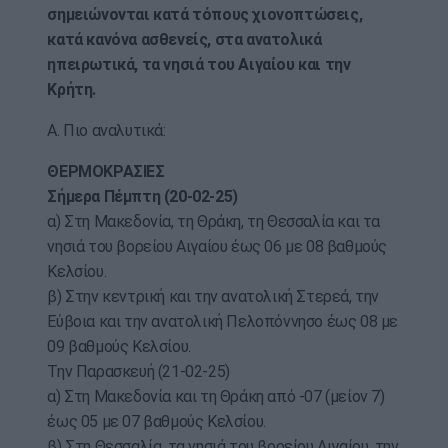
σημειώνονται κατά τόπους χιονοπτώσεις,
κατά κανόνα ασθενείς, στα ανατολικά
ηπειρωτικά, τα νησιά του Αιγαίου και την
Κρήτη.
Α. Πιο αναλυτικά:
ΘΕΡΜΟΚΡΑΣΙΕΣ
Σήμερα Πέμπτη (20-02-25)
α) Στη Μακεδονία, τη Θράκη, τη Θεσσαλία και τα
νησιά του βορείου Αιγαίου έως 06 με 08 βαθμούς
Κελσίου.
β) Στην κεντρική και την ανατολική Στερεά, την
Εύβοια και την ανατολική Πελοπόννησο έως 08 με
09 βαθμούς Κελσίου.
Την Παρασκευή (21-02-25)
α) Στη Μακεδονία και τη Θράκη από -07 (μείον 7)
έως 05 με 07 βαθμούς Κελσίου.
β) Στη Θεσσαλία, τα νησιά του βορείου Αιγαίου, την