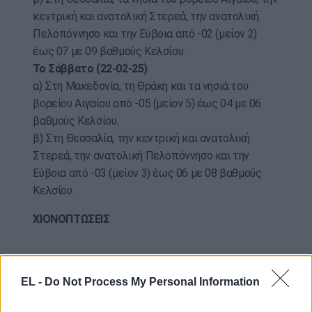
κεντρική και ανατολική Στερεά, την ανατολική
Πελοπόννησο και την Εύβοια από -02 (μείον 2)
έως 07 με 09 βαθμούς Κελσίου.
Το Σάββατο (22-02-25)
α) Στη Μακεδονία, τη Θράκη και τα νησιά του
βορείου Αιγαίου από -05 (μείον 5) έως 04 με 06
βαθμούς Κελσίου.
β) Στη Θεσσαλία, την κεντρική και ανατολική
Στερεά, την ανατολική Πελοπόννησο και την
Εύβοια από -03 (μείον 3) έως 06 με 08 βαθμούς
Κελσίου.
ΧΙΟΝΟΠΤΩΣΕΙΣ
Σήμερα Πέμπτη (20-02-25)
EL -
Do Not Process My Personal Information
α) Στην κεντρική Μακεδονία, τη Θεσσαλία, την
κεντρική και ανατολική Στερεά