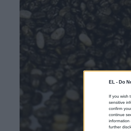
EL -
Do No
If you wish 
sensitive in
confirm you
continue se
information 
further disc