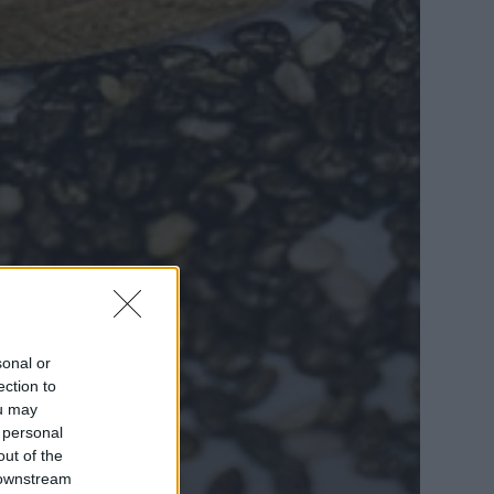
sonal or
ection to
ou may
 personal
out of the
 downstream