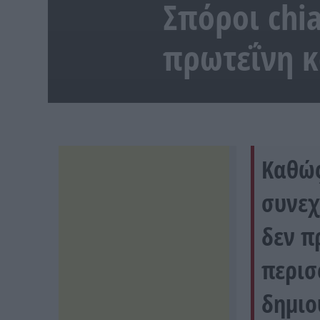
Σπόροι chia
πρωτεΐνη κα
Καθώς
συνεχ
δεν π
περισ
δημιο