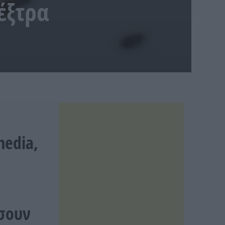
 έξτρα
media,
έσουν