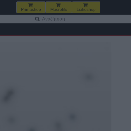
Primashop
Macrolife
Liakoshop
Αναζήτηση
για: