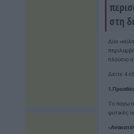
περισ
στη δ
Δύο «κόλπ
περιλαμβ
πλούσιο σ
Δείτε 4 έ
1.Προσθέ
Το παγωτό
φυτικές ί
«
Ανακατέ