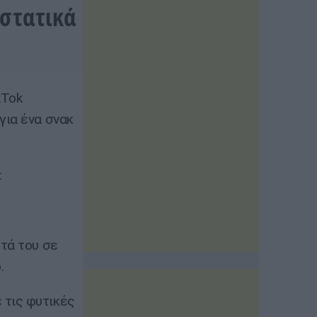
υστατικά
kTok
για ένα σνακ
:
τά του σε
.
 τις φυτικές