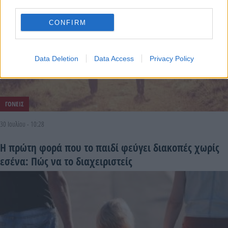
third parties.
CONFIRM
Data Deletion
Data Access
Privacy Policy
ΓΟΝΕΙΣ
30 Ιουλίου - 10:28
Η πρώτη φορά που το παιδί φεύγει διακοπές χωρίς
εσένα: Πώς να το διαχειριστείς