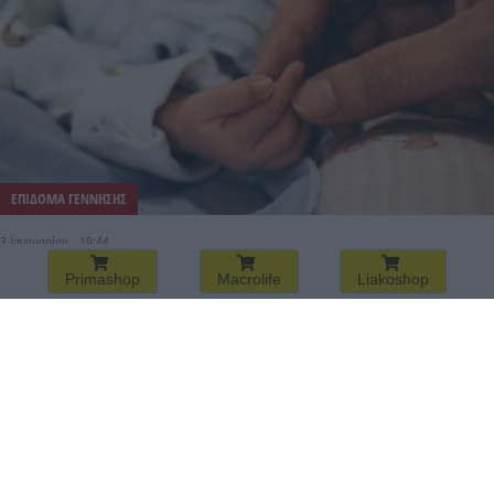
ΕΠΙΔΟΜΑ ΓΕΝΝΗΣΗΣ
3 Ιανουαρίου - 19:44
Primashop
Macrolife
Liakoshop
Το πρώτο παιδί του 2026 γεννήθηκε σήμερα στον
Αποκόρωνα Χανίων – Γίνεται πράξη το επίδομα
νεογέννητου παιδιού