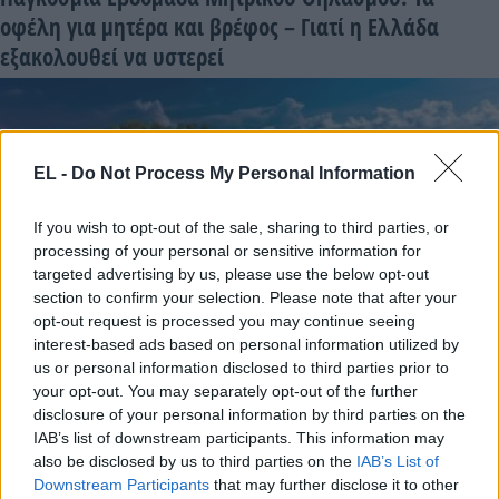
οφέλη για μητέρα και βρέφος – Γιατί η Ελλάδα
εξακολουθεί να υστερεί
EL -
Do Not Process My Personal Information
If you wish to opt-out of the sale, sharing to third parties, or
processing of your personal or sensitive information for
targeted advertising by us, please use the below opt-out
section to confirm your selection. Please note that after your
opt-out request is processed you may continue seeing
ΔΙΑΤΡΟΦΗ
interest-based ads based on personal information utilized by
us or personal information disclosed to third parties prior to
1 Αυγούστου - 13:58
your opt-out. You may separately opt-out of the further
disclosure of your personal information by third parties on the
Υγιεινά σνακ για την παραλία που αντέχουν στη
IAB’s list of downstream participants. This information may
ζέστη
also be disclosed by us to third parties on the
IAB’s List of
Downstream Participants
that may further disclose it to other