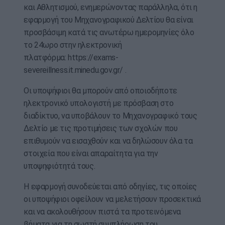
και Αθλητισμού, ενημερώνοντας παράλληλα, ότι η
εφαρμογή του Μηχανογραφικού Δελτίου θα είναι
προσβάσιμη κατά τις ανωτέρω ημερομηνίες όλο
το 24ωρο στην ηλεκτρονική
πλατφόρμα: https://exams-
severeillness.it.minedu.gov.gr/ .
Οι υποψήφιοι θα μπορούν από οποιοδήποτε
ηλεκτρονικό υπολογιστή με πρόσβαση στο
διαδίκτυο, να υποβάλουν το Μηχανογραφικό τους
Δελτίο με τις προτιμήσεις των σχολών που
επιθυμούν να εισαχθούν και να δηλώσουν όλα τα
στοιχεία που είναι απαραίτητα για την
υποψηφιότητά τους.
Η εφαρμογή συνοδεύεται από οδηγίες, τις οποίες
οι υποψήφιοι οφείλουν να μελετήσουν προσεκτικά
και να ακολουθήσουν πιστά τα προτεινόμενα
βήματα για τη σωστή συμπλήρωση του