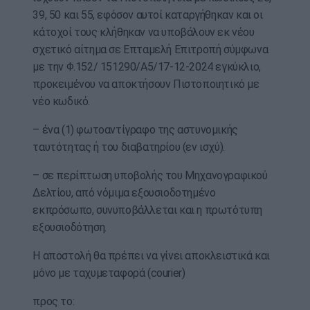
39, 50 και 55, εφόσον αυτοί καταργήθηκαν και οι
κάτοχοί τους κλήθηκαν να υποβάλουν εκ νέου
σχετικό αίτημα σε Επταμελή Επιτροπή σύμφωνα
με την Φ.152/ 151290/Α5/17-12-2024 εγκύκλιο,
προκειμένου να αποκτήσουν Πιστοποιητικό με
νέο κωδικό.
– ένα (1) φωτοαντίγραφο της αστυνομικής
ταυτότητας ή του διαβατηρίου (εν ισχύ).
– σε περίπτωση υποβολής του Μηχανογραφικού
Δελτίου, από νόμιμα εξουσιοδοτημένο
εκπρόσωπο, συνυποβάλλεται και η πρωτότυπη
εξουσιοδότηση.
Η αποστολή θα πρέπει να γίνει αποκλειστικά και
μόνο με ταχυμεταφορά (courier)
προς το: