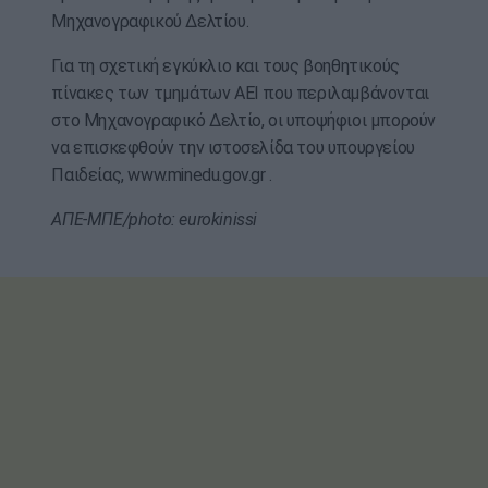
Μηχανογραφικού Δελτίου.
Για τη σχετική εγκύκλιο και τους βοηθητικούς
πίνακες των τμημάτων ΑΕΙ που περιλαμβάνονται
στο Μηχανογραφικό Δελτίο, οι υποψήφιοι μπορούν
να επισκεφθούν την ιστοσελίδα του υπουργείου
Παιδείας, www.minedu.gov.gr .
ΑΠΕ-ΜΠΕ/photo: eurokinissi