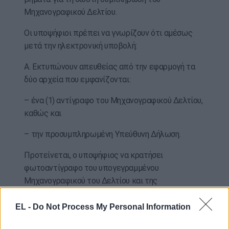
Μηχανογραφικού Δελτίου.
Οι υποψήφιοι πρέπει να γνωρίζουν ότι αμέσως
μετά την ηλεκτρονική υποβολή:
Α. Εκτυπώνουν απευθείας από την εφαρμογή τα
δύο αρχεία που εμφανίζονται:
– ένα (1) αντίγραφο του Μηχανογραφικού Δελτίου,
καθώς και
– την προσυμπληρωμένη Υπεύθυνη Δήλωση.
Προτείνεται, ο υποψήφιος να κρατήσει
φωτοαντίγραφο του υπογεγραμμένου
Μηχανογραφικού του Δελτίου και της
υπογεγραμμένης Υπεύθυνης Δήλωσης για το
προσωπικό του αρχείο.
EL -
Do Not Process My Personal Information
Β. Υπογράφουν τα δύο (2) ανωτέρω έγγραφα (το