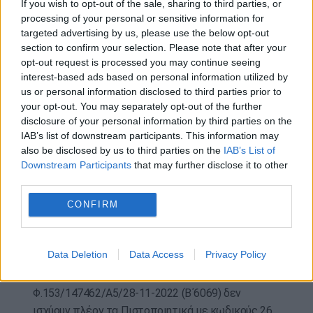
If you wish to opt-out of the sale, sharing to third parties, or
Μηχανογραφικό Δελτίο σε όλες τις σελίδες).
processing of your personal or sensitive information for
targeted advertising by us, please use the below opt-out
Γ. Αποστέλλουν (μέχρι και την Τρίτη 26 Μαΐου
section to confirm your selection. Please note that after your
2026 ημερομηνία ταχυδρομικής σήμανσης) τα δύο
opt-out request is processed you may continue seeing
interest-based ads based on personal information utilized by
(2) ανωτέρω έγγραφα μαζί με:
us or personal information disclosed to third parties prior to
your opt-out. You may separately opt-out of the further
– ένα (1) φωτοαντίγραφο του τίτλου απόλυσης
disclosure of your personal information by third parties on the
Δευτεροβάθμιας Εκπαίδευσης (Μόνο για
IAB’s list of downstream participants. This information may
Απόφοιτους).
also be disclosed by us to third parties on the
IAB’s List of
Downstream Participants
that may further disclose it to other
– ένα (1) φωτοαντίγραφο του Πιστοποιητικού
third parties.
διαπίστωσης της πάθησης, που έχει εκδοθεί από
CONFIRM
την αρμόδια επταμελή Επιτροπή του νοσοκομείου
ή φωτοαντίγραφο Απόφασης του Κεντρικού
Συμβουλίου Υγείας (ΚΕΣΥ) (με ημερομηνία έκδοσης
Data Deletion
Data Access
Privacy Policy
μετά τις 13 Νοεμβρίου 2017 σύμφωνα με την
Φ.151/193255/Α5/9-11-2017). Σύμφωνα με την Υ.Α.
Φ.153/147462/Α5/28-11-2022 (Β΄6069) δεν
ισχύουν πλέον τα Πιστοποιητικά με κωδικούς 26,