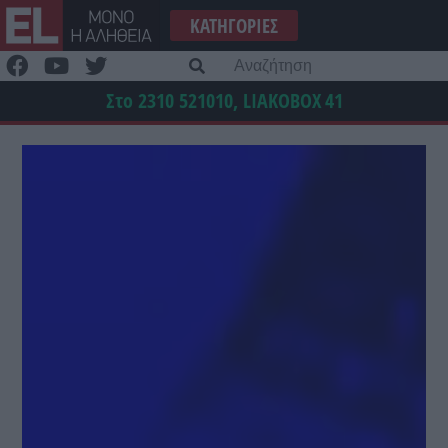
Μετάβαση
ΚΑΤΗΓΟΡΊΕΣ
στο
περιεχόμενο
Α
γι
Στο 2310 521010, LIAKOBOX
41