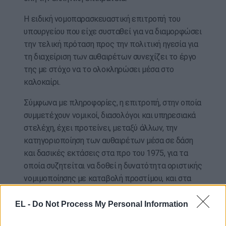
Η ειδική νομοπαρασκευαστική επιτροπή του
υπουργείου που είχε συσταθεί για να διαμορφώσει
την τελική πρόταση προς την πολιτική ηγεσία για
τη διαχείριση των αυθαιρέτων συνεχίζει το έργο
της με στόχο να το ολοκληρώσει μέσα στο
καλοκαίρι.
Σύμφωνα με πληροφορίες, η επιτροπή, στην οποία
συμμετέχουν νομικοί, διασολόγοι και υπηρεσιακά
στελέχη, έχει προτείνει, μεταξύ άλλων, την
κατηγοριοποίηση των αυθαιρέτων μέσα σε δάση
και δασικές εκτάσεις στα προ του 1975, για τα
οποία συζητείται να δοθεί η δυνατότητα οριστικής
νομιμοποίησης με καταβολή προστίμου, και στα
μετά του 1975, για τα οποία θα δίνεται κάποιου
είδους πολύχρονη παράταση με μεγαλύτερο
EL -
Do Not Process My Personal Information
αντίτιμο.