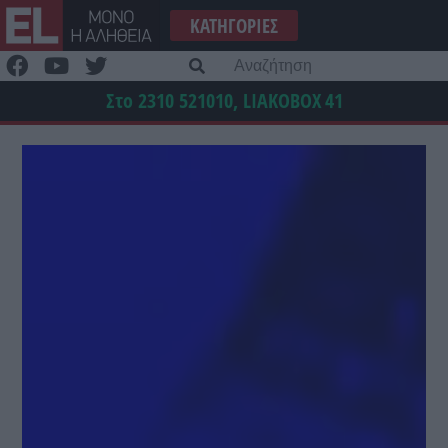
Μετάβαση
ΚΑΤΗΓΟΡΊΕΣ
στο
περιεχόμενο
Α
γι
Στο 2310 521010, LIAKOBOX
41