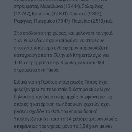
στρέμματα), Μαραθώνα (15.444), Σαλαμίνας
(12.747), Κρωπίας (12.801), Ωρωπού (9.853),
Ραφήνας-Πικερμίου (7.347), Παιανίας (2.513) κ.ά..
Στο υπόλοιπο της χώρας, και μολονότι τα νησιά
των Κυκλάδων έχουν αποφύγει να στείλουν
στοιχεία, ιδιαίτερο ενδιαφέρον παρουσιάζει η
καταγραφή από το Ελληνικό Κτηματολόγιο για
1.045 στρέμματα στην Κίμωλο, αλλά και 934
στρέμματα στη Γαύδο.
Ειδικά για τη Γαύδο, ο επαρχιακός Τύπος έχει
φιλοξενήσει το τελευταίο διάστημα ουκ ολίγες
δηλώσεις της δημοτικής αρχής, σύμφωνα με τις
οποίες η κατάρτιση των δασικών χαρτών έχει
βγάλει σχεδόν το 90% του νησιού δασικό.
Υπολογίζεται ότι από τα 34 χιλιόμετρα συνολικής
επιφάνειας του νησιού, μόνο τα 3,5 έχουν μείνει