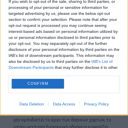
If you wish to opt-out of the sale, sharing to third parties, or
Γι’ αυτά έχει προβλεφθεί να υπάρχει και ένα είδος
processing of your personal or sensitive information for
δασικού ισοζυγίου, με στόχο τα πρόστιμα να
targeted advertising by us, please use the below opt-out
section to confirm your selection. Please note that after your
επιστρέφουν στην αποκατάσταση του
opt-out request is processed you may continue seeing
περιβάλλοντος, όπως έχει προβλέψει αντίστοιχα
interest-based ads based on personal information utilized by
ο νομοθέτης από το 2011 στον νόμο των
us or personal information disclosed to third parties prior to
αυθαιρέτων (περιβαλλοντικό ισοζύγιο), χωρίς
your opt-out. You may separately opt-out of the further
ποτέ να εφαρμόσει.
disclosure of your personal information by third parties on the
IAB’s list of downstream participants. This information may
Οι «οικιστικές πυκνώσεις»
also be disclosed by us to third parties on the
IAB’s List of
Downstream Participants
that may further disclose it to other
Προ διετίας το ΥΠΕΝ, στην προσπάθειά του να
third parties.
προχωρήσει την κύρωση των δασικών χαρτών,
CONFIRM
εξαίρεσε από τη διαδικασία της υποβολής
αντιρρήσεων τους αυθαίρετους οικισμούς.
Data Deletion
Data Access
Privacy Policy
Ήταν μια μορφή άμυνας του τότε αναπληρωτή
υπουργού Περιβάλλοντος Γιάννη Τσιρώνη για να
μην εμποδιστεί το έργο των δασικών χαρτών, το
οποίο μετά από διαχρονική αδράνεια εμφανίζει