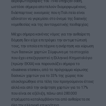
αεροφωτογραφίες του 1945 υπήρξαν δάση,
ωστόσο σήμερα αποτελούν διαμορφωμένους,
διάσπαρτους οικισμούς που η Πολιτεία είναι
αδύνατον να γκρεμίσει στο όνομα της δασικής
νομοθεσίας και της συνταγματικής πειθαρχίας.
Μέχρι σήμερα κανένας νόμος για την αυθαίρετη
δόμηση δεν είχε επιτρέψει την αντιμετώπισή
τους, την οποία επιτάχυνε η ανάρτηση και κύρωση
των δασικών χαρτών. Σύμφωνα με τα στοιχεία
που έχει επεξεργαστεί η Ελληνικό Κτηματολόγιο
(πρώην ΕΚΧΑ) και παρουσιά­ζει σήμερα το
«business stories», από το πρόγραμμα κύρωσης
δασικών χαρτών για το 33% της χώρας που
ολοκληρώθηκε στα τέλη του προηγούμενου έτους
αλλά και από την ανάρτηση χαρτών για το 17%
που είναι σε εξέλιξη, πάνω από 280.000
στρέμματα καταλαμβάνονται από αυθαίρετα σε
όλη την ελληνική επικράτεια.