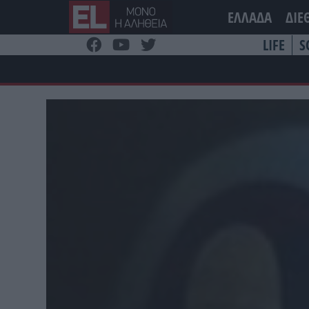
Μετάβαση
ΕΛΛΑΔΑ
ΔΙΕ
στο
περιεχόμενο
LIFE
S