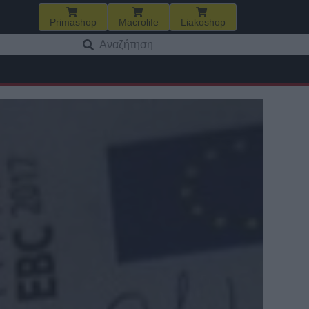
Primashop
Macrolife
Liakoshop
Αναζήτηση
για: