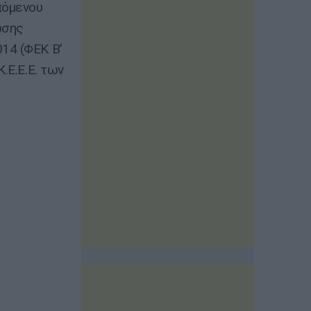
πόμενου
ωσης
14 (ΦΕΚ Β’
.Ε.Ε.Ε. των