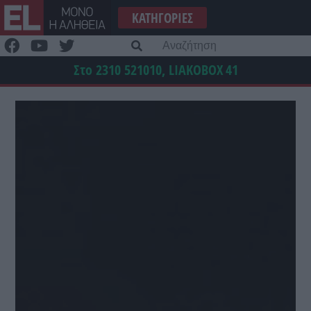
Μετάβαση
ΚΑΤΗΓΟΡΊΕΣ
στο
περιεχόμενο
Α
γι
Στο 2310 521010, LIAKOBOX
41