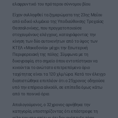
ελαφρυντικό του πρότερου σύννομου βίου.
Είχαν συλληφθεί τα ξημερώματα της 23ης Μαΐου
από ειδικό κλιμάκιο της Υποδιεύθυνσης Τροχαίας
Θεσσαλονίκης, που πραγματοποιούσε
στοχευμένους ελέγχους, καταγράφοντας την
κίνηση των δύο αυτοκινήτων από το ύψος των
ΚΤΕΛ «Μακεδονία» μέχρι την Εσωτερική
Περιφερειακή της πόλης. Σύμφωνα με τη
δικογραφία, στο σημείο όπου εντοπίστηκαν να
κινούνται το ανώτατο επιτρεπόμενο όριο
ταχύτητας είναι τα 120 χλμ/ώρα. Κατά τον έλεγχο
διαπιστώθηκε επιπλέον ότι ο 25χρονος οδηγούσε
υπό την επήρεια αλκοόλ, σε επίπεδα όμως κάτω
από το ποινικό όριο.
Απολογούμενος, ο 32χρονος αρνήθηκε την
κατηγορία, υποστηρίζοντας ότι επέστρεφε τη
φίλη του στο σπίτι κι ότι δεν ανέπτυξε τόσο