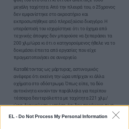
μεγάλη ταχύτητα. Από την πλευρά του, ο 25χρονος
δεν εμφανίστηκε στο ακροατήριο και
εκπροσωπήθηκε από πληρεξούσιο δικηγόρο. Η
υπεράσπισή του ισχυρίστηκε ότι το όχημα από
τεχνικής άποψης δεν μπορούσε να ξεπεράσει τα
200 χλμ/ώρα κι ότι ο κατηγορούμενος ήθελε να το
δοκιμάσει έπειτα από εργασίες που είχε
πραγματοποιήσει σε συνεργείο.
Καταθέτοντας ως μάρτυρας, αστυνομικός
ανέφερε ότι εκείνη την ώρα υπήρχαν κι άλλα
οχήματα στο οδόστρωμα. Όπως είπε, τα δύο
αυτοκίνητα κινούνταν παράλληλα για περίπου
τέσσερα δευτερόλεπτα με ταχύτητα 221 χλμ./
ώρα. Διευκρίνισε, ωστόσο, ότι δεν προέκυψε πως
οι δύο οδηγοί είχαν συνεννοηθεί για τη διεξαγωγή
EL -
Do Not Process My Personal Information
αυτοσχέδιου αγώνα, σημειώνοντας πως «υπήρχε
ένας άτυπος ανταγωνισμός μεταξύ τους».